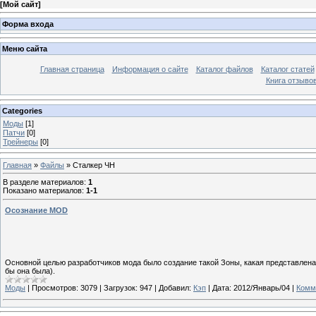
[
Мой сайт
]
Форма входа
Меню сайта
Главная страница
Информация о сайте
Каталог файлов
Каталог статей
Книга отзыво
Categories
Моды
[1]
Патчи
[0]
Трейнеры
[0]
Главная
»
Файлы
» Сталкер ЧН
В разделе материалов
:
1
Показано материалов
:
1-1
Осознание MOD
Основной целью разработчиков мода было создание такой Зоны, какая представлена н
бы она была).
Моды
|
Просмотров:
3079
|
Загрузок:
947
|
Добавил:
Кэп
|
Дата:
2012/Январь/04
|
Комм