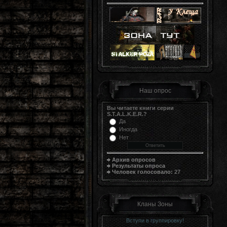
Наш опрос
Вы читаете книги серии
S.T.A.L.K.E.R.?
Да
Иногда
Нет
Архив опросов
Результаты опроса
Человек голосовало:
27
Кланы Зоны
Вступи в группировку!