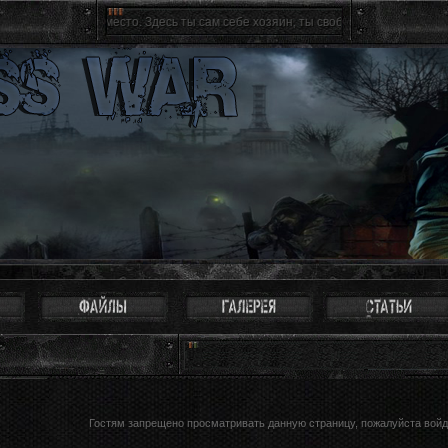
вятое место. Здесь ты сам себе хозяин, ты свободен как птица. Можно не восп
Гостям запрещено просматривать данную страницу, пожалуйста войди