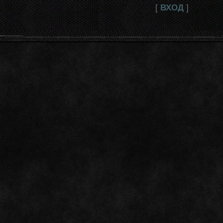
[
ВХОД
]