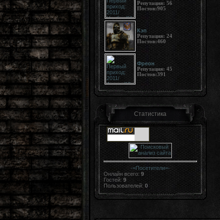
Репутация:
56
Постов:
905
Кэп
Репутация:
24
Постов:
460
Фреон
Репутация:
45
Постов:
391
Статистика
-=
Посетители
=-
Онлайн всего:
9
Гостей:
9
Пользователей:
0