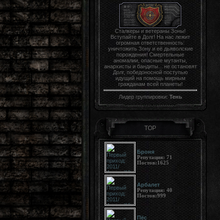
Сталкеры и ветераны Зоны!
Вступайте в Долг! На нас лежит
огромная ответственность:
уничтожить Зону и её дьяволские
порождения! Смертельные
аномалии, опасные мутанты,
анархисты и бандиты... не остановят
Долг, победоносной поступью
идущий на помощь мирным
гражданам всей планеты!
Лидер группировки:
Тень
TOP
Броня
Репутация:
71
Постов:
1625
Арбалет
Репутация:
40
Постов:
999
Пёс