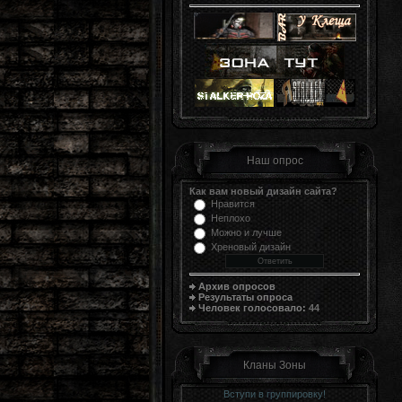
Наш опрос
Как вам новый дизайн сайта?
Нравится
Неплохо
Можно и лучше
Хреновый дизайн
Архив опросов
Результаты опроса
Человек голосовало:
44
Кланы Зоны
Вступи в группировку!