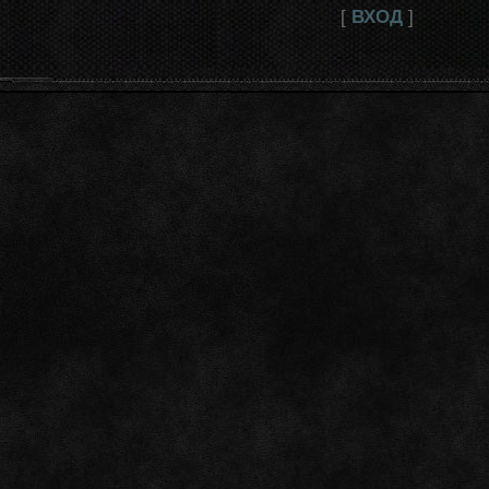
[
ВХОД
]