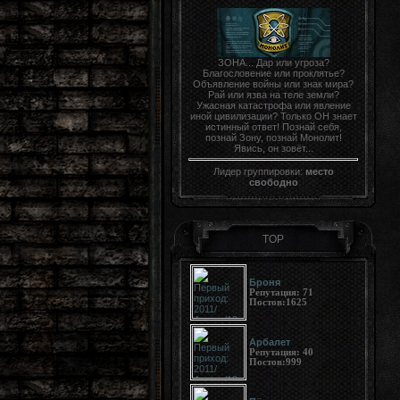
ЗОНА... Дар или угроза?
Благословение или проклятье?
Объявление войны или знак мира?
Рай или язва на теле земли?
Ужасная катастрофа или явление
иной цивилизации? Только ОН знает
истинный ответ! Познай себя,
познай Зону, познай Монолит!
Явись, он зовёт...
Лидер группировки:
место
свободно
TOP
Броня
Репутация:
71
Постов:
1625
Арбалет
Репутация:
40
Постов:
999