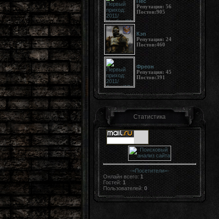
Пёс
Репутация:
56
Постов:
905
Кэп
Репутация:
24
Постов:
460
Фреон
Репутация:
45
Постов:
391
Статистика
-=
Посетители
=-
Онлайн всего:
1
Гостей:
1
Пользователей:
0