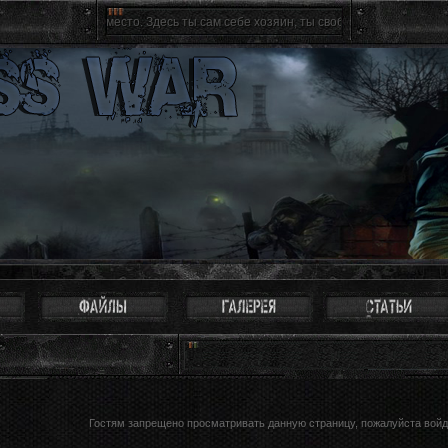
святое место. Здесь ты сам себе хозяин, ты свободен как птица. Можно не вос
Гостям запрещено просматривать данную страницу, пожалуйста войди