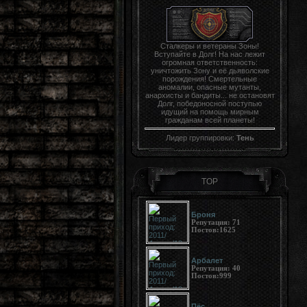
Сталкеры и ветераны Зоны!
Вступайте в Долг! На нас лежит
огромная ответственность:
уничтожить Зону и её дьяволские
порождения! Смертельные
аномалии, опасные мутанты,
анархисты и бандиты... не остановят
Долг, победоносной поступью
идущий на помощь мирным
гражданам всей планеты!
Лидер группировки:
Тень
TOP
Броня
Репутация:
71
Постов:
1625
Арбалет
Репутация:
40
Постов:
999
Пёс