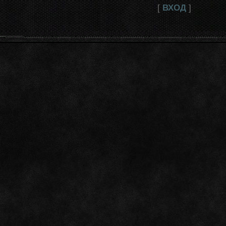
[
ВХОД
]