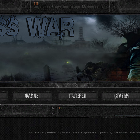
бе хозяин, ты свободен как птица. Можно не воспринимать Зону всерьез, многи
Гостям запрещено просматривать данную страницу, пожалуйста войди