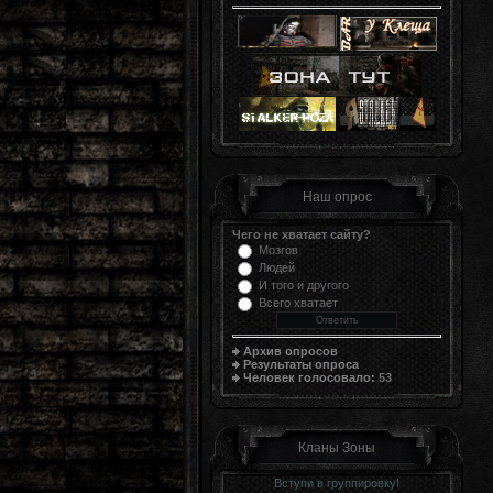
Наш опрос
Чего не хватает сайту?
Мозгов
Людей
И того и другого
Всего хватает
Архив опросов
Результаты опроса
Человек голосовало:
53
Кланы Зоны
Вступи в группировку!