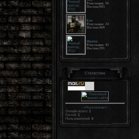
Репутация:
56
Постов:
905
Кэп
Репутация:
24
Постов:
460
Фреон
Репутация:
45
Постов:
391
Статистика
-=
Посетители
=-
Онлайн всего:
1
Гостей:
1
Пользователей:
0