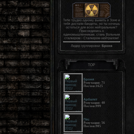
Тебе трудно одному выжить в Зоне и
тебя достали бандиты, но ты хочешь
остаться для всех нейтральным?
Присоединись к
единомышленникам, стань Вольным
сталкером - Сталкером-нейтралом!
Лидер группировки:
Броня
TOP
Броня
Репутация:
71
Постов:
1625
Арбалет
Репутация:
40
Постов:
999
Пёс
Репутация:
56
Постов:
905