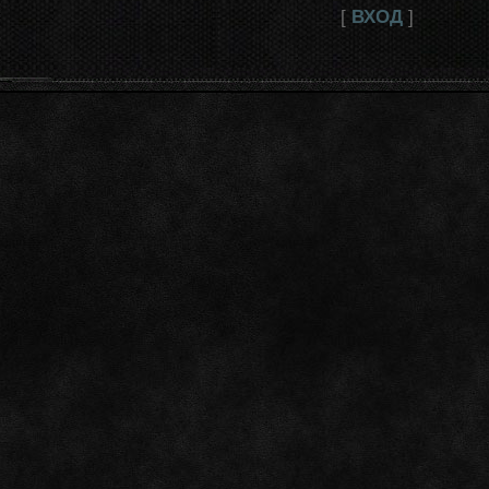
[
ВХОД
]