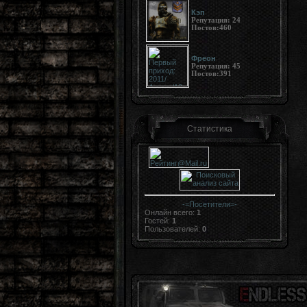
Кэп
Репутация:
24
Постов:
460
Фреон
Репутация:
45
Постов:
391
Статистика
-=
Посетители
=-
Онлайн всего:
1
Гостей:
1
Пользователей:
0