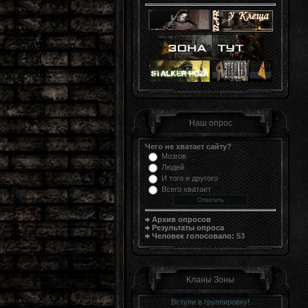
Наш опрос
Чего не хватает сайту?
Мозгов
Людей
И того и другого
Всего хватает
Архив опросов
Результаты опроса
Человек голосовало:
53
Кланы Зоны
Вступи в группировку!