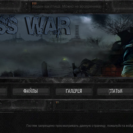
, ты свободен как птица. Можно не воспринимать Зону всерьез, многие так и п
Гостям запрещено просматривать данную страницу, пожалуйста войди