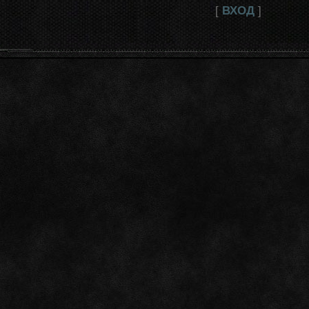
[
ВХОД
]