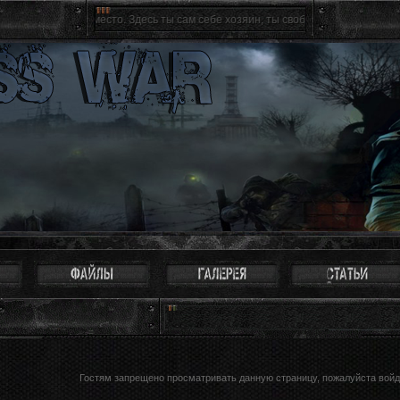
святое место. Здесь ты сам себе хозяин, ты свободен как птица. Можно не восп
Гостям запрещено просматривать данную страницу, пожалуйста войди