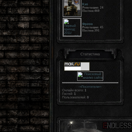
Кэп
Репутация:
24
Постов:
460
Фреон
Репутация:
45
Постов:
391
Статистика
-=
Посетители
=-
Онлайн всего:
1
Гостей:
1
Пользователей:
0