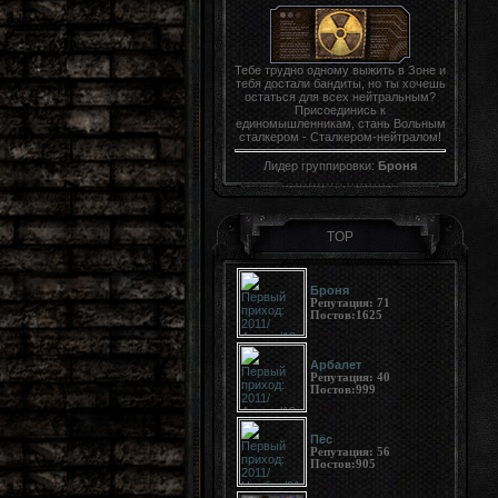
Тебе трудно одному выжить в Зоне и
тебя достали бандиты, но ты хочешь
остаться для всех нейтральным?
Присоединись к
единомышленникам, стань Вольным
сталкером - Сталкером-нейтралом!
Лидер группировки:
Броня
TOP
Броня
Репутация:
71
Постов:
1625
Арбалет
Репутация:
40
Постов:
999
Пёс
Репутация:
56
Постов:
905