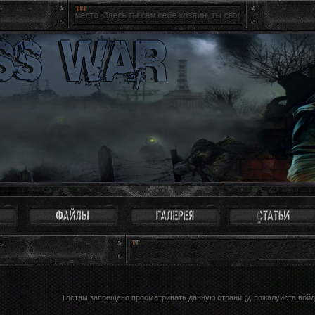
святое место. Здесь ты сам себе хозяин, ты свободен как птица. Можно не вос
Гостям запрещено просматривать данную страницу, пожалуйста войди