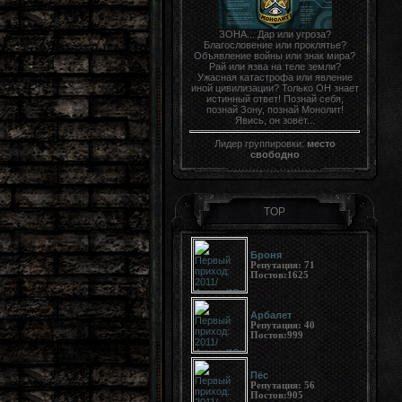
ЗОНА... Дар или угроза?
Благословение или проклятье?
Объявление войны или знак мира?
Рай или язва на теле земли?
Ужасная катастрофа или явление
иной цивилизации? Только ОН знает
истинный ответ! Познай себя,
познай Зону, познай Монолит!
Явись, он зовёт...
Лидер группировки:
место
свободно
TOP
Броня
Репутация:
71
Постов:
1625
Арбалет
Репутация:
40
Постов:
999
Пёс
Репутация:
56
Постов:
905