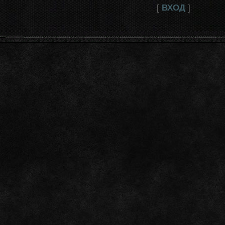
[
ВХОД
]