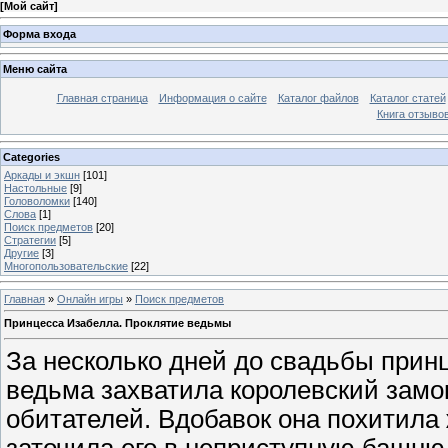
[
Мой сайт
]
Форма входа
Меню сайта
Главная страница
Информация о сайте
Каталог файлов
Каталог статей
Книга отзыво
Categories
Аркады и экшн
[101]
Настольные
[9]
Головоломки
[140]
Слова
[1]
Поиск предметов
[20]
Стратегии
[5]
Другие
[3]
Многопользовательские
[22]
Главная
»
Онлайн игры
»
Поиск предметов
Принцесса Изабелла. Проклятие ведьмы
За несколько дней до свадьбы при
ведьма захватила королевский замок
обитателей. Вдобавок она похитила
заточила его в неприступную башню