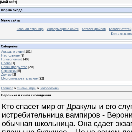
[
Мой сайт
]
Форма входа
Меню сайта
Главная страница
Информация о сайте
Каталог файлов
Каталог статей
Книга отзыво
Categories
Аркады и экшн
[101]
Настольные
[9]
Головоломки
[140]
Слова
[1]
Поиск предметов
[20]
Стратегии
[5]
Другие
[3]
Многопользовательские
[22]
Главная
»
Онлайн игры
»
Головоломки
Вероника и книга сновидений
Кто спасет мир от Дракулы и его сл
истребительница вампиров - Вероник
обычная школьница. Она сдает экза
планы на будущее... Но на самом д