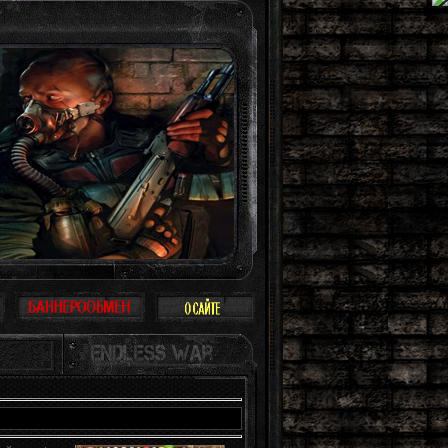
ринимать Зону всерьез, многие так и поступают: просто прогулка, охота, рабо