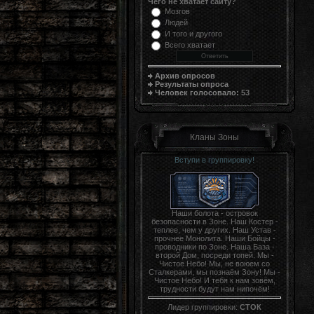
Чего не хватает сайту?
Мозгов
Людей
И того и другого
Всего хватает
Архив опросов
Результаты опроса
Человек голосовало:
53
Кланы Зоны
Вступи в группировку!
Наши болота - островок
безопасности в Зоне. Наш Костер -
теплее, чем у других. Наш Устав -
прочнее Монолита. Наши Бойцы -
проводники по Зоне. Наша База -
второй Дом, посреди топей. Мы -
Чистое Небо! Мы, не воюем со
Сталкерами, мы познаём Зону! Мы -
Чистое Небо! И тебя к нам зовём,
трудности будут нам нипочём!
Лидер группировки:
СТОК