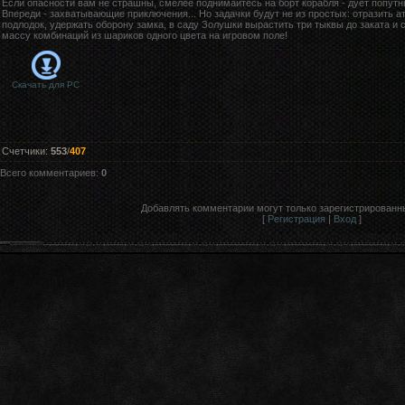
Если опасности вам не страшны, смелее поднимайтесь на борт корабля - дует попутн
Впереди - захватывающие приключения... Но задачки будут не из простых: отразить а
подлодок, удержать оборону замка, в саду Золушки вырастить три тыквы до заката и 
массу комбинаций из шариков одного цвета на игровом поле!
Скачать для
PC
Счетчики
:
553
/
407
Всего комментариев
:
0
Добавлять комментарии могут только зарегистрированн
[
Регистрация
|
Вход
]