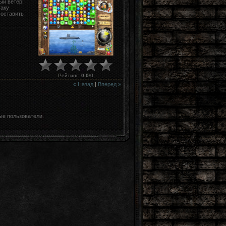
ый ветер!
таку
составить
Рейтинг
:
0.0
/
0
« Назад
|
Вперед »
ые пользователи.