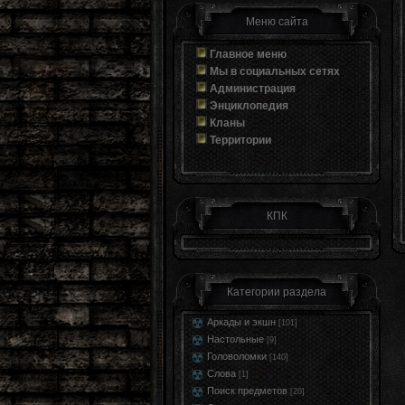
Меню сайта
Главное меню
Мы в социальных сетях
Администрация
Энциклопедия
Кланы
Территории
КПК
Категории раздела
Аркады и экшн
[101]
Настольные
[9]
Головоломки
[140]
Слова
[1]
Поиск предметов
[20]