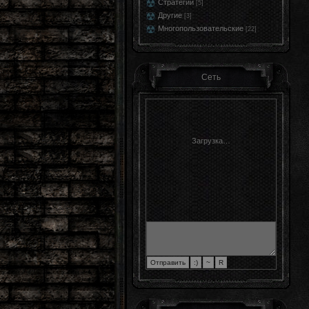
Стратегии
[5]
Другие
[3]
Многопользовательские
[22]
Сеть
Загрузка…