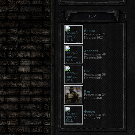
TOP
Броня
Репутация:
71
Постов:
1625
Арбалет
Репутация:
40
Постов:
999
Пёс
Репутация:
56
Постов:
905
Кэп
Репутация:
24
Постов:
460
Фреон
Репутация:
45
Постов:
391