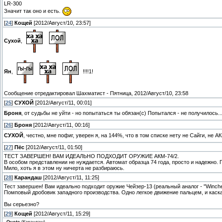
LR-300
Значит так оно и есть.
[
24
]
Кощей
[2012/Август/10, 23:57]
Сухой
,
Ян
,
!!!!1!
Сообщение отредактировал
Шахматист
-
Пятница, 2012/Август/10, 23:58
[
25
]
СУХОЙ
[2012/Август/11, 00:01]
Броня
, от судьбы не уйти - но попытаться ты обязан(с) Попытался - не получилось..
[
26
]
Броня
[2012/Август/11, 00:16]
СУХОЙ
, честно, мне пофиг, уверен я, на 144%, что в том списке нету не Сайги, не А
[
27
]
Пёс
[2012/Август/11, 01:50]
ТЕСТ ЗАВЕРШЕН! ВАМ ИДЕАЛЬНО ПОДХОДИТ ОРУЖИЕ АКМ-74/2.
В особом представлении не нуждается. Автомат образца 74 года, просто и надежно. 
Мило, хоть я в этом ну ничерта не разбираюсь.
[
28
]
Карандаш
[2012/Август/11, 11:25]
Тест завершен! Вам идеально подходит оружие Чейзер-13 (реальный аналог - "Winche
Помповый дробовик западного производства. Одно легкое движение пальцем, и каска 
Вы серьезно?
[
29
]
Кощей
[2012/Август/11, 15:29]