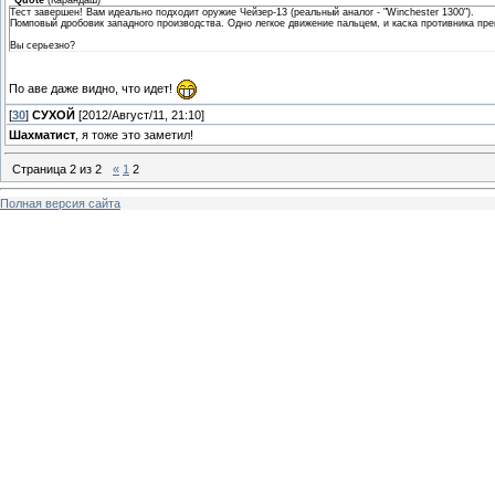
Quote
(
Карандаш
)
Тест завершен! Вам идеально подходит оружие Чейзер-13 (реальный аналог - "Winchester 1300").
Помповый дробовик западного производства. Одно легкое движение пальцем, и каска противника прев
Вы серьезно?
По аве даже видно, что идет!
[
30
]
СУХОЙ
[2012/Август/11, 21:10]
Шахматист
, я тоже это заметил!
Страница
2
из
2
«
1
2
Полная версия сайта