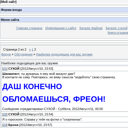
[
Мой сайт
]
Форма входа
Меню сайта
Главная страница
Информация о сайте
Каталог файлов
Каталог статей
Книга отзыво
Страница
2
из
2
«
1
2
Форум
»
Обсуждения
»
Наиболее подходящее для вас оружие
Наиболее подходящее для вас оружие
[
21
]
СУХОЙ
[2012/Август/10, 23:53]
Шахматист
, ты думаешь я ему мой аккаунт дам?
В контакте не сижу. Повторюсь: не вижу смысла "апдейтить" свою страничку.
ДАШ КОНЕЧНО
ОБЛОМАЕШЬСЯ, ФРЕОН!
Сообщение отредактировал
СУХОЙ
-
Суббота, 2012/Август/11, 00:00
[
22
]
СУХОЙ
[2012/Август/10, 23:54]
Я о гороскопе. Справа у тебя на фотке о "скорпионах".
[
23
]
Броня
[2012/Август/10, 23:57]