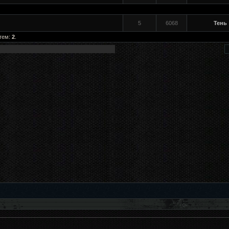
5
6068
Тень
 тем:
2
.