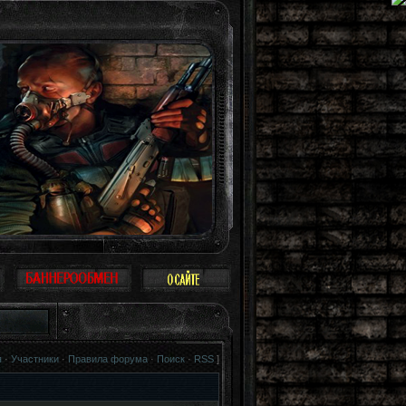
боден как птица. Можно не воспринимать Зону всерьез, многие так и поступают
я
·
Участники
·
Правила форума
·
Поиск
·
RSS
]