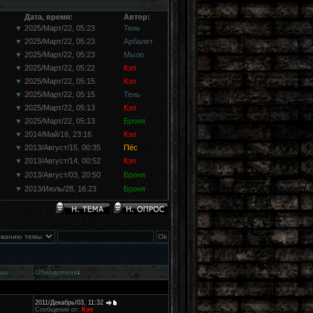
Дата, время:
Автор:
▼
2025/Март/22, 05:23
Тень
▼
2025/Март/22, 05:23
Арбалет
▼
2025/Март/22, 05:23
Мыло
▼
2025/Март/22, 05:22
Кэп
▼
2025/Март/22, 05:15
Кэп
▼
2025/Март/22, 05:15
Тень
▼
2025/Март/22, 05:13
Кэп
▼
2025/Март/22, 05:13
Броня
▼
2014/Май/16, 23:16
Кэп
▼
2013/Август/15, 00:35
Пёс
▼
2013/Август/14, 00:52
Кэп
▼
2013/Август/03, 20:50
Броня
▼
2013/Июль/28, 16:23
Броня
мы
Обновления
↓
2011/Декабрь/03, 11:32
Сообщение от:
Кэп