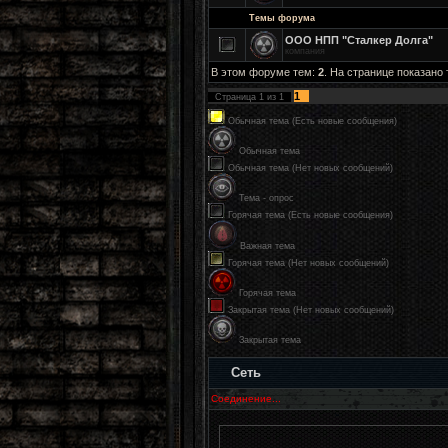
Темы форума
ООО НПП "Сталкер Долга"
компания
В этом форуме тем:
2
. На странице показано
1
Страница
1
из
1
Обычная тема (Есть новые сообщения)
Обычная тема
Обычная тема (Нет новых сообщений)
Тема - опрос
Горячая тема (Есть новые сообщения)
Важная тема
Горячая тема (Нет новых сообщений)
Горячая тема
Закрытая тема (Нет новых сообщений)
Закрытая тема
Сеть
Соединение...