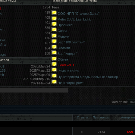
емые темы
Последние обновлённые темы
1754
Тема:
1!
419
ООО НПП "Сталкер Долга"
н...
405
Metro 2033: Last Light.
401
Прописка!
386
е...
Слова
334
Монолит
176
вух
Бар "100 рентген"
167
айта
Обломи
164
158
Бар "Кордон"
рода
Обмен
ватели
Flood vol. 1!
e01
2026/Май/24
9139
2025/Март/22
Ремонт сайта
h4r
2025/Март/09
Пункт приёма в ряды Вольных сталкер...
2021/Сентябрь/16
НИИ "АгроПром"
2021/Май/24
Фильтр по:
Ответы
Просмотры
Автор те
0
2134
Кэп