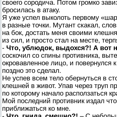
своего сородича. Потом громко завиз
бросилась в атаку.
Я уже успел выколоть первому «шар
в разные точки. Мутант скакал, сло
на бок, достать меня своими клешн
из сил, и просто стал на месте, тер
-
Что, ублюдок, выдохся?! А вот 
соскочил со спины противника, выт
окровавленное лицо, и повернулся к
поздно это сделал.
Не успев всем тело обернуться в ст
клешней в живот. Упав через труп п
по которому начало расползаться кр
Мой последний противник издал что
приближаться ко мне.
-
Что, гнида, смешно?!
– С неболь