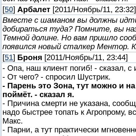
[
50
]
Арбалет
[2011/Ноябрь/11, 23:32]
Вместе с шаманом вы должны идти
добираться туда? Помните, вы на
Темной долине. Но вам пришло сооб
появился новый сталкер Ментор. 
[
51
]
Броня
[2011/Ноябрь/11, 23:44]
- Опа, наш клиент погиб! - сказал, с
- От чего? - спросил Шустрик.
- Парень это Зона, тут можно и н
поймёт. - сказал я.
- Причина смерти не указана, сообщ
надо быстрее топать к Агропрому, в
Макс.
- Парни, а тут практически мгновен