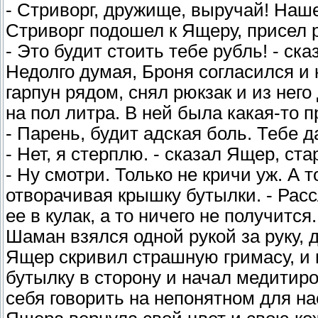
- Стриворг, дружище, выручай! Наш
Стриворг подошел к Ящеру, присел р
- Это будит стоить тебе рубль! - ска
Недолго думая, Броня согласился и 
гарпун рядом, снял рюкзак и из нег
на пол литра. В ней была какая-то 
- Парень, будит адская боль. Тебе д
- Нет, я стерплю. - сказал Ящер, ст
- Ну смотри. Только не кричи уж. А т
отворачивая крышку бутылки. - Расс
ее в кулак, а то ничего не получится.
Шаман взялся одной рукой за руку, 
Ящер скривил страшную гримасу, и 
бутылку в сторону и начал медитиров
себя говорить на непонятном для нас