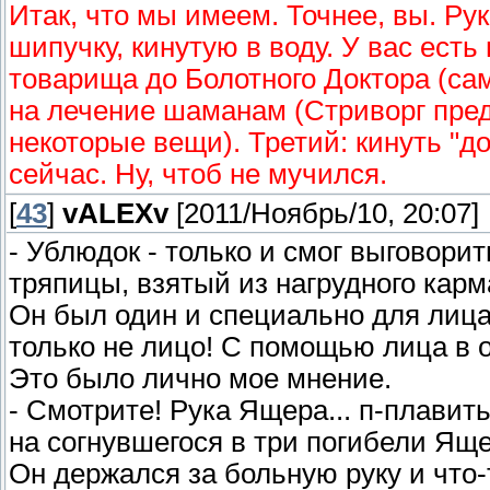
Итак, что мы имеем. Точнее, вы. Ру
шипучку, кинутую в воду. У вас ест
товарища до Болотного Доктора (сам
на лечение шаманам (Стриворг предл
некоторые вещи). Третий: кинуть "до
сейчас. Ну, чтоб не мучился.
[
43
]
vALEXv
[2011/Ноябрь/10, 20:07]
- Ублюдок - только и смог выговори
тряпицы, взятый из нагрудного карм
Он был один и специально для лица.
только не лицо! С помощью лица в 
Это было лично мое мнение.
- Смотрите! Рука Ящера... п-плавить
на согнувшегося в три погибели Яще
Он держался за больную руку и что-