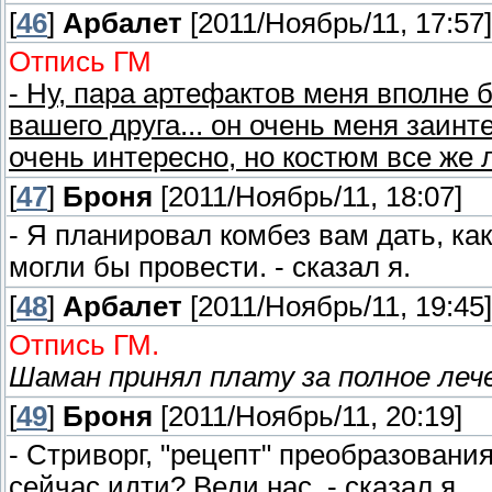
[
46
]
Арбалет
[2011/Ноябрь/11, 17:57]
Отпись ГМ
- Ну, пара артефактов меня вполне
вашего друга... он очень меня заинт
очень интересно, но костюм все же 
[
47
]
Броня
[2011/Ноябрь/11, 18:07]
- Я планировал комбез вам дать, ка
могли бы провести. - сказал я.
[
48
]
Арбалет
[2011/Ноябрь/11, 19:45]
Отпись ГМ.
Шаман принял плату за полное леч
[
49
]
Броня
[2011/Ноябрь/11, 20:19]
- Стриворг, "рецепт" преобразования
сейчас идти? Веди нас. - сказал я.