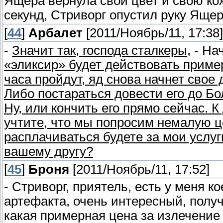
Ящера вернула свой цвет и свою кож
секунд, Стриворг опустил руку Ящер
[
44
]
Арбалет
[2011/Ноябрь/11, 17:38]
-
Значит так, господа сталкеры,
- Нач
«эликсир» будет действовать пример
часа пройдут, яд снова начнет свое 
Либо постараться довести его до Бо
Ну, или кончить его прямо сейчас. К
учтите, что мы попросим немалую це
расплачиваться будете за мои услуги
вашему другу?
[
45
]
Броня
[2011/Ноябрь/11, 17:52]
- Стриворг, приятель, есть у меня к
артефакта, очень интересный, полу
какая примерная цена за излечение