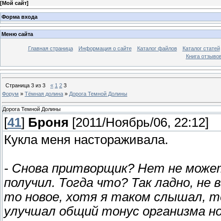
[
Мой сайт
]
Форма входа
Меню сайта
Главная страница
Информация о сайте
Каталог файлов
Каталог статей
Книга отзыво
Страница
3
из
3
«
1
2
3
Форум
»
Тёмная долина
»
Дорога Темной Долины
Дорога Темной Долины
[
41
]
Броня
[2011/Ноябрь/06, 22:12]
Кукла меня настораживала.
- Снова притворщик? Нет не може
получил. Тогда что? Так ладно, не
то новое, хотя я таком слышал, то
улучшал общий тонус организма н