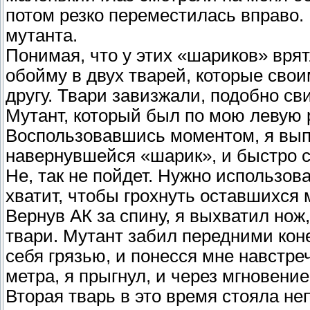
потом резко переместилась вправо. 
мутанта.
Понимая, что у этих «шариков» вря
обойму в двух тварей, которые сво
другу. Твари завизжали, подобно св
Мутант, который был по мою левую р
Воспользовавшись моментом, я вып
навернувшейся «шарик», и быстро с
Не, так не пойдет. Нужно использов
хватит, чтобы грохнуть оставшихся 
Вернув АК за спину, я выхватил нож
твари. Мутант забил передними коне
себя грязью, и понесся мне навстре
метра, я прыгнул, и через мгновение
Вторая тварь в это время стояла не