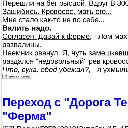
Перешли на бег рысцой. Вдруг В 300
Зашибись. Кровосос, мать его...
Мне стало как-то не по себе...
Валить надо.
Согласен. Давай к ферме
, - Лом ма
развалины.
Наемник рванул. Я, чуть замешкавш
раздался "недовольный" рев кровос
Что, сука, обед убежал?
, - я ухмыл
Переход с "Дорога Т
"Ферма"