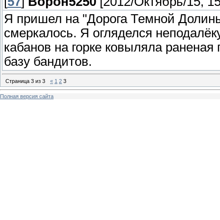
[
57
]
Ворон5250
[2012/Октябрь/15, 15
Я пришел на "Дорога Темной Долины 
смеркалось. Я огляделся неподалёк
кабанов на горке ковыляла раненая 
базу бандитов.
Страница
3
из
3
«
1
2
3
Полная версия сайта