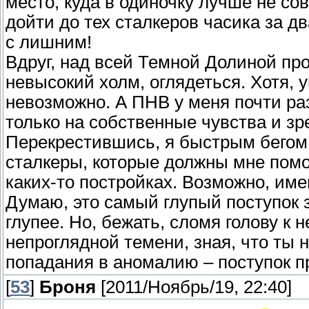
место, куда в одиночку лучше не со
дойти до тех сталкеров часика за дв
с лишним!
Вдруг, над всей Темной Долиной про
невысокий холм, оглядеться. Хотя, 
невозможно. А ПНВ у меня почти раз
только на собственные чувства и зр
Перекрестившись, я быстрым бегом 
сталкеры, которые должны мне помо
каких-то постройках. Возможно, име
Думаю, это самый глупый поступок 
глупее. Но, бежать, сломя голову к
непроглядной темени, зная, что ты 
попадания в аномалию – поступок 
[
53
]
Броня
[2011/Ноябрь/19, 22:40]