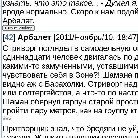
узнать, что это такое... - Думал я
вроде нормально. Скоро к нам подой
Арбалет.
[
42
]
Арбалет
[2011/Ноябрь/10, 18:47
Стриворг поглядел в самодельную оп
одиннадцати человек двигалась по 
какими-то замученными, уставшими.
чувствовать себя в Зоне?! Шамана 
видно аж с Барахолки. Стриворг над
или полтергейстов, а что-то по нас
Шаман обернул гарпун старой просты
пройти пару метров, как на группу к
***
Притворщик знал, что бродяги не уйд
думали. Жалкие людишки рассчитыва