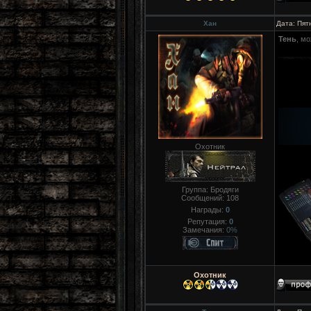
Хан
Дата: Пят
Тень
, м
Охотник
Группа: Бродяги
Сообщений:
108
Награды:
0
Репутация:
0
Замечания:
0%
Охотник