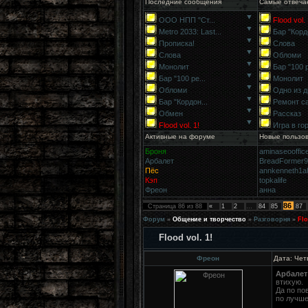
Последние сообщения
Самые отвеча
▼
ООО НПП "Ст...
Flood vol. 
▼
Metro 2033: Last...
Бар "Кордо
▼
Прописка!
Слова
▼
Слова
Обломи
▼
Монолит
Бар "100 р
▼
Бар "100 ре...
Монолит
▼
Обломи
Одно из д
▼
Бар "Кордон...
Ремонт с
▼
Обмен
Рассказ
▼
Flood vol. 1!
Игра в го
Активные на форуме
Новые пользо
Броня
aminaseooffic
Арбалет
BreadFormer
Пёс
annkenneth1a
Кэп
topkalife
Фреон
анна
86
Страница
86
из
88
«
1
2
…
84
85
87
Форум
»
Общение и творчество
»
Разговорня
»
Flo
Flood vol. 1!
Фреон
Дата: Чет
Арбалет
втихую.
Да по по
по лучше