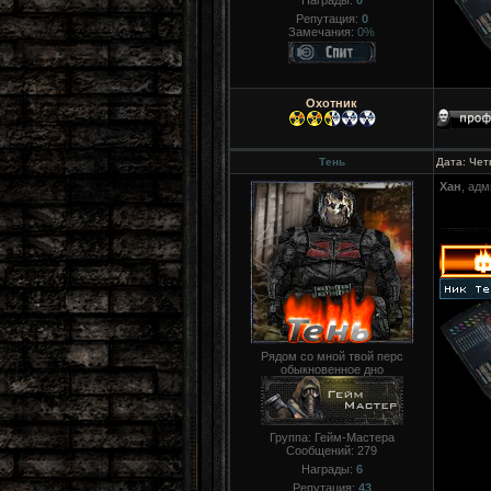
Награды:
0
Репутация:
0
Замечания:
0%
Охотник
Тень
Дата: Чет
Хан
, ад
Рядом со мной твой перс
обыкновенное дно
Группа: Гейм-Мастера
Сообщений:
279
Награды:
6
Репутация:
43