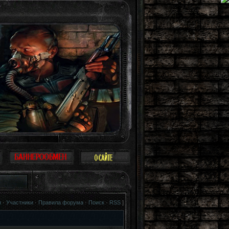
жно не воспринимать Зону всерьез, многие так и поступают: просто прогулка, 
я
·
Участники
·
Правила форума
·
Поиск
·
RSS
]