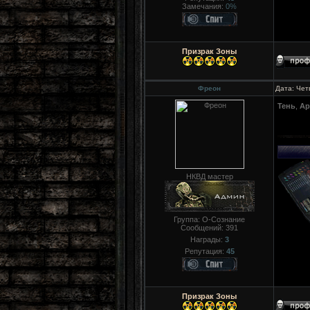
Замечания:
0%
Призрак Зоны
Фреон
Дата: Чет
Тень
,
Ар
НКВД мастер
Группа: О-Сознание
Сообщений:
391
Награды:
3
Репутация:
45
Призрак Зоны