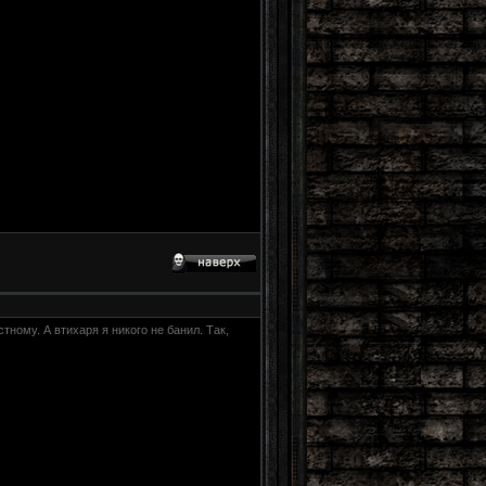
стному. А втихаря я никого не банил. Так,