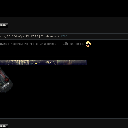
верг, 2012/Ноябрь/22, 17:19 | Сообщение #
1706
балет
, ихихихи. Вот что я так люблю этот сайт. just for lulz