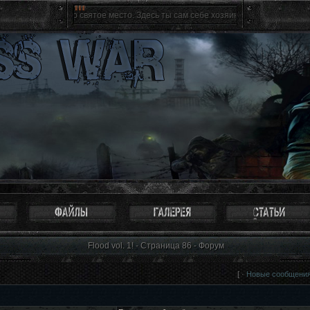
Зона - это святое место. Здесь ты сам себе хозяин, ты свободен как птица. Мо
Flood vol. 1! - Страница 86 - Форум
[ ·
Новые сообщени