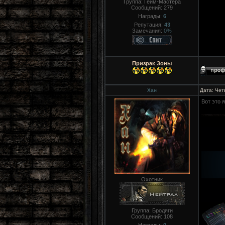
Группа: Гейм-Мастера
Сообщений:
279
Награды:
6
Репутация:
43
Замечания:
0%
Призрак Зоны
Хан
Дата: Чет
Вот это 
Охотник
Группа: Бродяги
Сообщений:
108