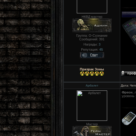
НКВД мастер
Группа: О-Сознание
Сообщений:
391
Награды:
3
Репутация:
45
Призрак Зоны
Арбалет
Дата: Чет
Фреон
, 
уровень 
Мастер