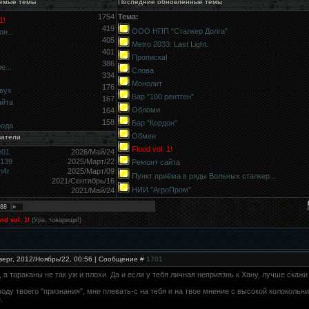
емые темы
Последние обновлённые темы
1754
Тема:
1!
419
ООО НПП "Сталкер Долга"
н...
405
Metro 2033: Last Light.
401
Прописка!
386
е...
Слова
334
Монолит
176
вух
Бар "100 рентген"
167
айта
Обломи
164
158
Бар "Кордон"
рода
Обмен
ватели
Flood vol. 1!
e01
2026/Май/24
9139
2025/Март/22
Ремонт сайта
h4r
2025/Март/09
Пункт приёма в ряды Вольных сталкер...
2021/Сентябрь/16
НИИ "АгроПром"
2021/Май/24
88
»
od vol. 1!
(Ура, товарищи!)
верг, 2012/Ноябрь/22, 00:56 | Сообщение #
1701
, а тараканы не так уж и плохи. Да и если у тебя личная неприязнь к Хану, лучше скажи 
воду твоего "признания", мне плевать-с на тебя и на твое мнение с высокой колокольни.
.