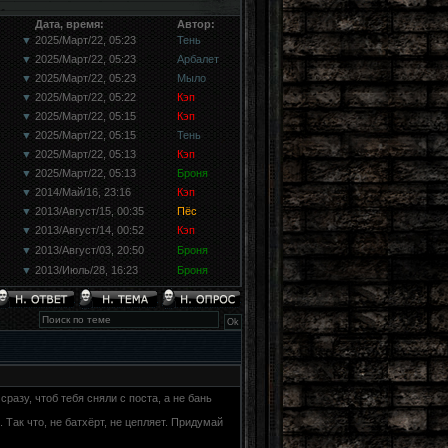
Дата, время:
Автор:
▼
2025/Март/22, 05:23
Тень
▼
2025/Март/22, 05:23
Арбалет
▼
2025/Март/22, 05:23
Мыло
▼
2025/Март/22, 05:22
Кэп
▼
2025/Март/22, 05:15
Кэп
▼
2025/Март/22, 05:15
Тень
▼
2025/Март/22, 05:13
Кэп
▼
2025/Март/22, 05:13
Броня
▼
2014/Май/16, 23:16
Кэп
▼
2013/Август/15, 00:35
Пёс
▼
2013/Август/14, 00:52
Кэп
▼
2013/Август/03, 20:50
Броня
▼
2013/Июль/28, 16:23
Броня
сразу, чтоб тебя сняли с поста, а не бань
 Так что, не батхёрт, не цепляет. Придумай