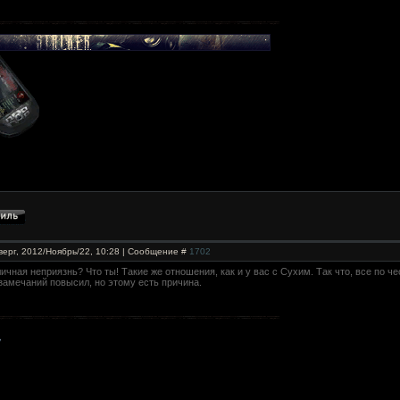
верг, 2012/Ноябрь/22, 10:28 | Сообщение #
1702
личная неприязнь? Что ты! Такие же отношения, как и у вас с Сухим. Так что, все по че
замечаний повысил, но этому есть причина.