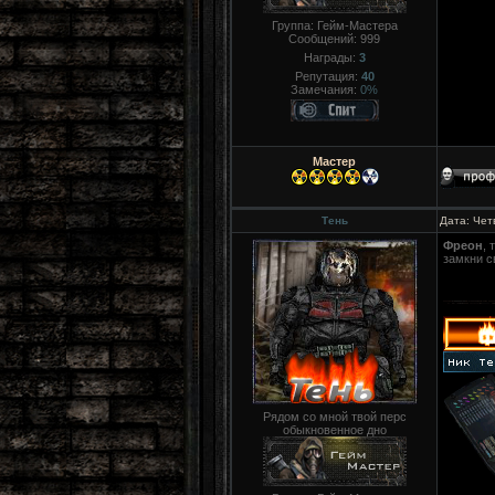
Группа: Гейм-Мастера
Сообщений:
999
Награды:
3
Репутация:
40
Замечания:
0%
Мастер
Тень
Дата: Чет
Фреон
, 
замкни с
Рядом со мной твой перс
обыкновенное дно