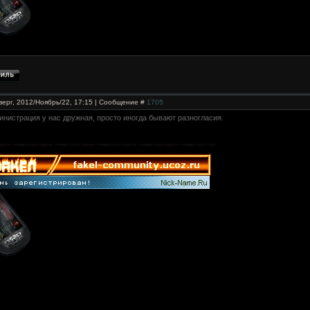
верг, 2012/Ноябрь/22, 17:15 | Сообщение #
1705
министрация у нас дружная, просто иногда бывают разногласия.