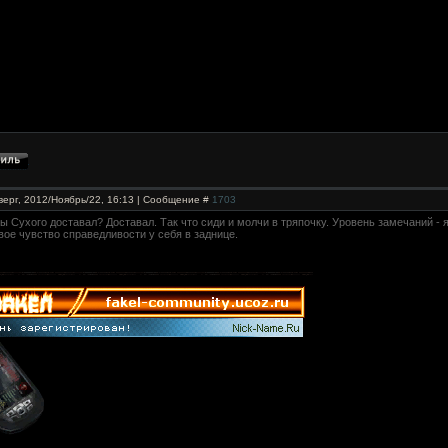
верг, 2012/Ноябрь/22, 16:13 | Сообщение #
1703
ты Сухого доставал? Доставал. Так что сиди и молчи в тряпочку. Уровень замечаний - 
вое чувство справедливости у себя в заднице.