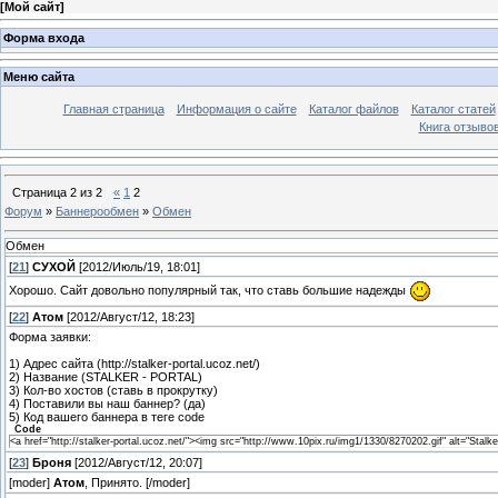
[
Мой сайт
]
Форма входа
Меню сайта
Главная страница
Информация о сайте
Каталог файлов
Каталог статей
Книга отзыво
Страница
2
из
2
«
1
2
Форум
»
Баннерообмен
»
Обмен
Обмен
[
21
]
СУХОЙ
[2012/Июль/19, 18:01]
Хорошо. Сайт довольно популярный так, что ставь большие надежды
[
22
]
Атом
[2012/Август/12, 18:23]
Форма заявки:
1) Адрес сайта (http://stalker-portal.ucoz.net/)
2) Название (STALKER - PORTAL)
3) Кол-во хостов (ставь в прокрутку)
4) Поставили вы наш баннер? (да)
5) Код вашего баннера в теге code
Code
<a href="http://stalker-portal.ucoz.net/"><img src="http://www.10pix.ru/img1/1330/8270202.gif" alt="Stal
[
23
]
Броня
[2012/Август/12, 20:07]
[moder]
Атом
, Принято. [/moder]