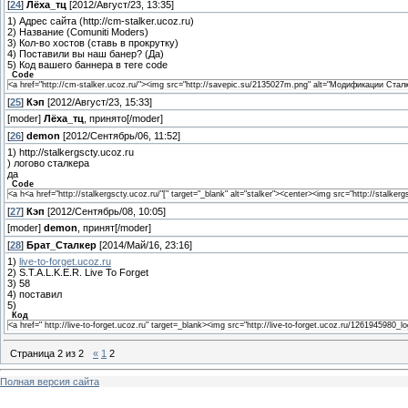
[
24
]
Лёха_тц
[2012/Август/23, 13:35]
1) Адрес сайта (http://cm-stalker.ucoz.ru)
2) Название (Comuniti Moders)
3) Кол-во хостов (ставь в прокрутку)
4) Поставили вы наш банер? (Да)
5) Код вашего баннера в теге code
Code
<a href="http://cm-stalker.ucoz.ru/"><img src="http://savepic.su/2135027m.png" alt="Модификации Ст
[
25
]
Кэп
[2012/Август/23, 15:33]
[moder]
Лёха_тц
, принято[/moder]
[
26
]
demon
[2012/Сентябрь/06, 11:52]
1) http://stalkergscty.ucoz.ru
) логово сталкера
да
Code
<a h<a href="http://stalkergscty.ucoz.ru/"[" target="_blank" alt="stalker"><center><img src="http://stalkerg
[
27
]
Кэп
[2012/Сентябрь/08, 10:05]
[moder]
demon
, принят[/moder]
[
28
]
Брат_Сталкер
[2014/Май/16, 23:16]
1)
live-to-forget.ucoz.ru
2) S.T.A.L.K.E.R. Live To Forget
3) 58
4) поставил
5)
Код
<a href=" http://live-to-forget.ucoz.ru" target=_blank><img src="http://live-to-forget.ucoz.ru/126194598
Страница
2
из
2
«
1
2
Полная версия сайта