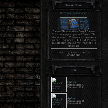
Кланы Зоны
Вступи в группировку!
Зачем ТЫ пришёл в Зону? Зачем
ТЫ взял в руки оружие? Зачем ТЫ
убиваешь?.... Самый честный ответ
на все 3 вопроса - ДЕНЬГИ! И если
ТЫ ответил именно так - значит ТЫ
Наёмник.
Лидер группировки:
место
свободно
TOP
Броня
Репутация:
71
Постов:
1625
Арбалет
Репутация:
40
Постов:
999