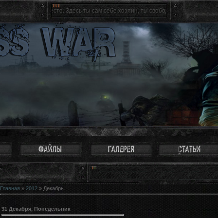
 место. Здесь ты сам себе хозяин, ты свободен как птица. Можно не восприним
Главная
»
2012
»
Декабрь
31 Декабря, Понедельник