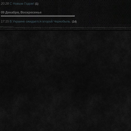
20:28
С Новым Годом!
(1)
09 Декабря, Воскресенье
17:15
В Украине ожидается второй Чернобыль.
(14)