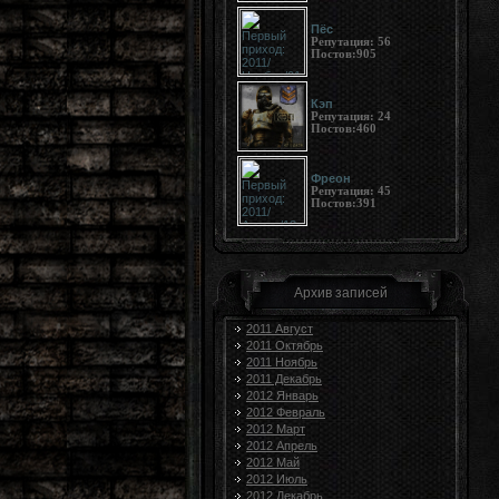
Пёс
Репутация:
56
Постов:
905
Кэп
Репутация:
24
Постов:
460
Фреон
Репутация:
45
Постов:
391
Архив записей
2011 Август
2011 Октябрь
2011 Ноябрь
2011 Декабрь
2012 Январь
2012 Февраль
2012 Март
2012 Апрель
2012 Май
2012 Июль
2012 Декабрь