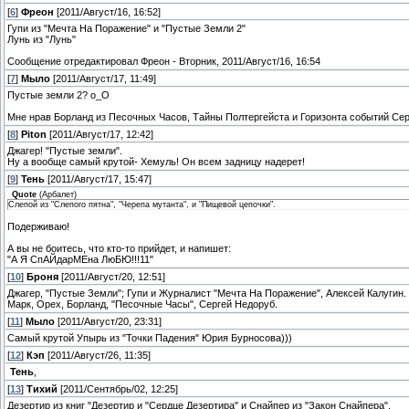
[
6
]
Фреон
[2011/Август/16, 16:52]
Гупи из "Мечта На Поражение" и "Пустые Земли 2"
Лунь из "Лунь"
Сообщение отредактировал
Фреон
-
Вторник, 2011/Август/16, 16:54
[
7
]
Мыло
[2011/Август/17, 11:49]
Пустые земли 2? о_О
Мне нрав Борланд из Песочных Часов, Тайны Полтергейста и Горизонта событий Сер
[
8
]
Piton
[2011/Август/17, 12:42]
Джагер! "Пустые земли".
Ну а вообще самый крутой- Хемуль! Он всем задницу надерет!
[
9
]
Тень
[2011/Август/17, 15:47]
Quote
(
Арбалет
)
Слепой из "Слепого пятна", "Черепа мутанта", и "Пищевой цепочки".
Подерживаю!
А вы не боитесь, что кто-то прийдет, и напишет:
"А Я СпАЙдарМЕна ЛюБЮ!!!11"
[
10
]
Броня
[2011/Август/20, 12:51]
Джагер, "Пустые Земли"; Гупи и Журналист "Мечта На Поражение", Алексей Калугин.
Марк, Орех, Борланд, "Песочные Часы", Сергей Недоруб.
[
11
]
Мыло
[2011/Август/20, 23:31]
Самый крутой Упырь из "Точки Падения" Юрия Бурносова)))
[
12
]
Кэп
[2011/Август/26, 11:35]
Тень
,
[
13
]
Тихий
[2011/Сентябрь/02, 12:25]
Дезертир из книг "Дезертир и "Сердце Дезертира" и Снайпер из "Закон Снайпера".