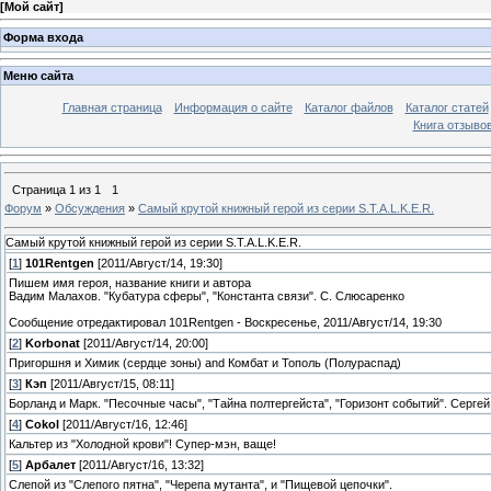
[
Мой сайт
]
Форма входа
Меню сайта
Главная страница
Информация о сайте
Каталог файлов
Каталог статей
Книга отзыво
Страница
1
из
1
1
Форум
»
Обсуждения
»
Самый крутой книжный герой из серии S.T.A.L.K.E.R.
Самый крутой книжный герой из серии S.T.A.L.K.E.R.
[
1
]
101Rentgen
[2011/Август/14, 19:30]
Пишем имя героя, название книги и автора
Вадим Малахов. "Кубатура сферы", "Константа связи". С. Слюсаренко
Сообщение отредактировал
101Rentgen
-
Воскресенье, 2011/Август/14, 19:30
[
2
]
Korbonat
[2011/Август/14, 20:00]
Пригоршня и Химик (сердце зоны) and Комбат и Тополь (Полураспад)
[
3
]
Кэп
[2011/Август/15, 08:11]
Борланд и Марк. "Песочные часы", "Тайна полтергейста", "Горизонт событий". Серге
[
4
]
Cokol
[2011/Август/16, 12:46]
Кальтер из "Холодной крови"! Супер-мэн, ваще!
[
5
]
Арбалет
[2011/Август/16, 13:32]
Слепой из "Слепого пятна", "Черепа мутанта", и "Пищевой цепочки".