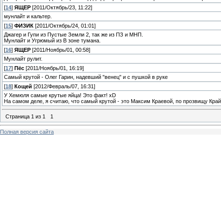
[
14
]
ЯЩЕР
[2011/Октябрь/23, 11:22]
мунлайт и кальтер.
[
15
]
ФИЗИК
[2011/Октябрь/24, 01:01]
Джагер и Гупи из Пустые Земли 2, так же из ПЗ и МНП.
Мунлайт и Угрюмый из В зоне тумана.
[
16
]
ЯЩЕР
[2011/Ноябрь/01, 00:58]
Мунлайт рулит.
[
17
]
Пёс
[2011/Ноябрь/01, 16:19]
Самый крутой - Олег Гарин, надевший "венец" и с пушкой в руке
[
18
]
Кощей
[2012/Февраль/07, 16:31]
У Хемюля самые крутые яйца! Это факт! xD
На самом деле, я считаю, что самый крутой - это Максим Краевой, по прозвищу Край.
Страница
1
из
1
1
Полная версия сайта