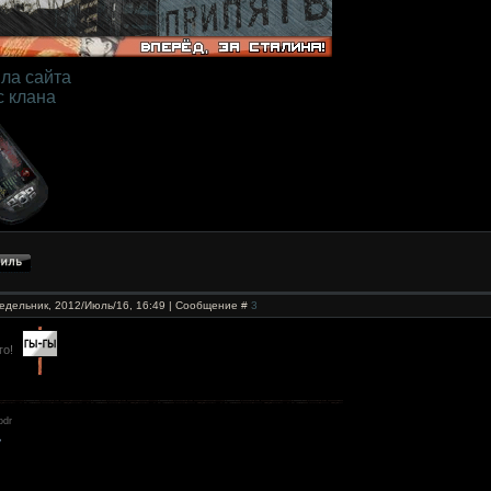
ла сайта
с клана
едельник, 2012/Июль/16, 16:49 | Сообщение #
3
го!
odr