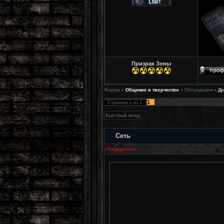
Призрак Зоны
Форум
»
Общение и творчество
»
Обсуждения
»
Др
1
Страница
1
из
1
Сеть
Соединение...