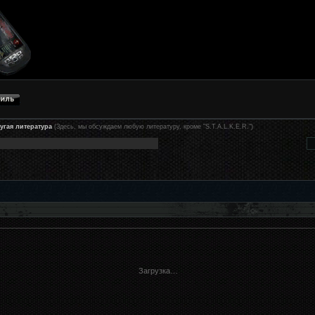
угая литература
(Здесь, мы обсуждаем любую литературу, кроме "S.T.A.L.K.E.R.")
Загрузка…