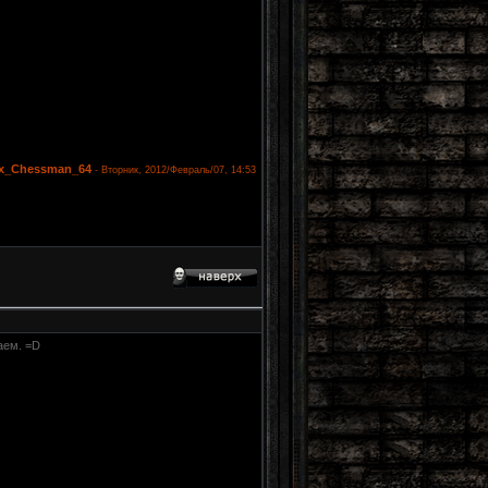
ex_Chessman_64
-
Вторник, 2012/Февраль/07, 14:53
аем. =D