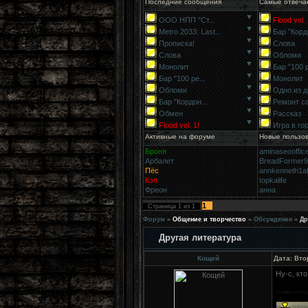
Последние сообщения
Самые отвеча
▼
ООО НПП "Ст...
Flood vol. 
▼
Metro 2033: Last...
Бар "Кордо
▼
Прописка!
Слова
▼
Слова
Обломи
▼
Монолит
Бар "100 р
▼
Бар "100 ре...
Монолит
▼
Обломи
Одно из д
▼
Бар "Кордон...
Ремонт с
▼
Обмен
Рассказ
▼
Flood vol. 1!
Игра в го
Активные на форуме
Новые пользо
Броня
aminaseooffic
Арбалет
BreadFormer
Пёс
annkenneth1a
Кэп
topkalife
Фреон
анна
1
Страница
1
из
1
Форум
»
Общение и творчество
»
Обсуждения
»
Др
Другая литература
Кощей
Дата: Вто
Ну-с, кт