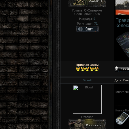
Группа: О-Сознание
Сообщений:
1625
Награды:
9
Прави
Репутация:
71
Кодек
Призрак Зоны
Bloodr
Дата: Пон
Много че
Кличка-Blo
Сталкер