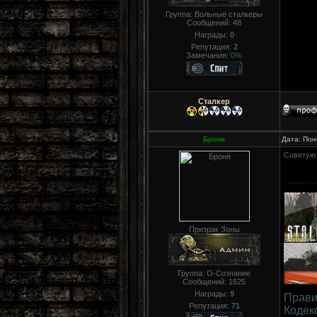
Группа: Вольные сталкеры
Сообщений:
48
Награды:
0
Репутация:
2
Замечания:
0%
Сталкер
Броня
Дата: Пон
Советую 
Призрак Зоны
Группа: О-Сознание
Сообщений:
1625
Награды:
9
Прави
Репутация:
71
Кодек