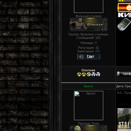
Вольный сталкер
Группа: Вольные сталкеры
Сообщений:
102
Награды:
1
Репутация:
11
Замечания:
0%
Охотник
Броня
Дата: Сре
А.С. Пуш
Призрак Зоны