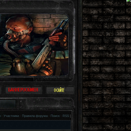
как птица. Можно не воспринимать Зону всерьез, многие так и поступают: прос
я
·
Участники
·
Правила форума
·
Поиск
·
RSS
]