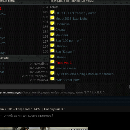
емые темы
Последние обновлённые темы
1754
Тема:
1!
419
ООО НПП "Сталкер Долга"
н...
405
Metro 2033: Last Light.
401
Прописка!
386
е...
Слова
334
Монолит
176
вух
Бар "100 рентген"
167
айта
Обломи
164
158
Бар "Кордон"
рода
Обмен
ватели
Flood vol. 1!
e01
2026/Май/24
9139
2025/Март/22
Ремонт сайта
h4r
2025/Март/09
Пункт приёма в ряды Вольных сталкер...
2021/Сентябрь/16
НИИ "АгроПром"
2021/Май/24
угая литература
(Здесь, мы обсуждаем любую литературу, кроме "S.T.A.L.K.E.R.")
рник, 2012/Февраль/07, 14:53 | Сообщение #
1
о что-нибудь читал, кроме сталкера?