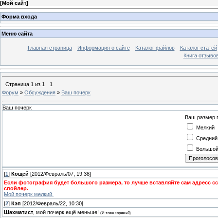
[
Мой сайт
]
Форма входа
Меню сайта
Главная страница
Информация о сайте
Каталог файлов
Каталог статей
Книга отзыво
Страница
1
из
1
1
Форум
»
Обсуждения
»
Ваш почерк
Ваш почерк
Ваш размер 
Мелкий
Средний
Большо
[
1
]
Кощей
[2012/Февраль/07, 19:38]
Если фотография будет большого размера, то лучше вставляйте сам адресс с
спойлер.
Мой почерк мелкий.
[
2
]
Кэп
[2012/Февраль/22, 10:30]
Шахматист
, мой почерк ещё меньше!
(И тоже корявый)