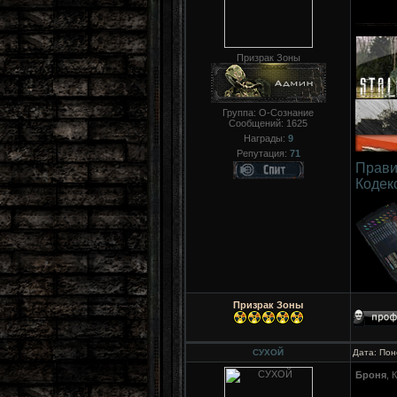
Призрак Зоны
Группа: О-Сознание
Сообщений:
1625
Награды:
9
Репутация:
71
Прави
Кодек
Призрак Зоны
СУХОЙ
Дата: Пон
Броня
, 