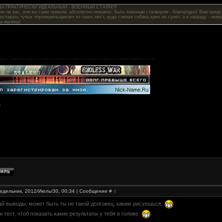
ВЫ ПРАКТИЧЕСКИ ИДЕАЛЬНЫЙ - ВОЕННЫЙ СТАЛКЕР
ли ли вас, или вы сами пришли, абсолютно неважно. Быть военным сталкером - благородно! Вам пред
оставать тупых «проверяльщиков» из таких мест, куда слепая собака хрен не сунет, а в награду - нем
 а малина!
едельник, 2012/Июль/30, 00:34 | Сообщение #
4
лай выводы, может быть ты не такой долговец, каким рисуешься.
и тест, чтоб показать какие результаты у тебя в голове.