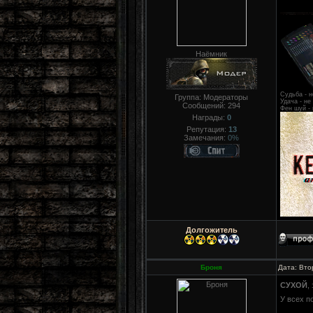
Наёмник
Судьба - н
Группа: Модераторы
Удача - не
Сообщений:
294
Фен шуй - 
Награды:
0
Репутация:
13
Замечания:
0%
Долгожитель
Броня
Дата: Вто
СУХОЙ
,
У всех п