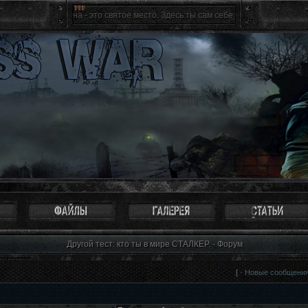
Зона - это святое место. Здесь ты сам себе хозяин, ты свободен как п
Другой тест: кто ты в мире СТАЛКЕР. - Форум
[ ·
Новые сообщени