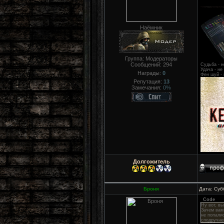
Наёмник
Группа: Модераторы
Сообщений:
294
Судьба - н
Удача - не
Награды:
0
Фен шуй - 
Репутация:
13
Замечания:
0%
Долгожитель
Броня
Дата: Суб
Code
Ну вот, в
Зачем вам
не попали
сподручней