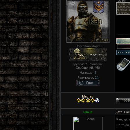
Quote
НУ ВОТ, 
Завербова
явления, д
Не жизнь,
Полковник Долга
Группа: О-Сознание
Сообщений:
460
Награды:
3
Репутация:
24
Мастер
Броня
Дата: Пон
Кэп
, де
На то он 