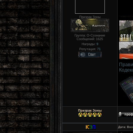
Призрак Зоны
Группа: О-Сознание
Сообщений:
1625
Награды:
9
Репутация:
71
Прави
Кодек
Призрак Зоны
Дата: Вос