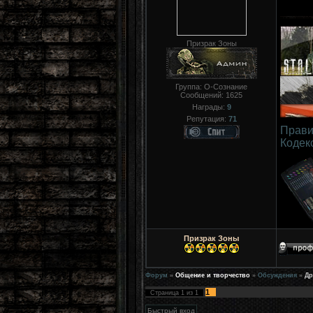
Призрак Зоны
Группа: О-Сознание
Сообщений:
1625
Награды:
9
Репутация:
71
Прави
Кодек
Призрак Зоны
Форум
»
Общение и творчество
»
Обсуждения
»
Др
1
Страница
1
из
1