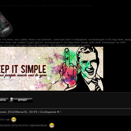
е что иное, как сумма твоего настроения, самочувствия и поведения, вытекающая в последствия, ввид
 что иное, как сумма Судеб других, вытекающая в последствия, ввиде действий, влияющих на тебя.
не что иное, как одно простое правило. Это правило указано чуть ниже:
рник, 2012/Июль/31, 00:05 | Сообщение #
6
 это так
оказало результаты одинаковые.