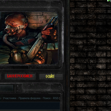
тица. Можно не воспринимать Зону всерьез, многие так и поступают: просто пр
я
·
Участники
·
Правила форума
·
Поиск
·
RSS
]