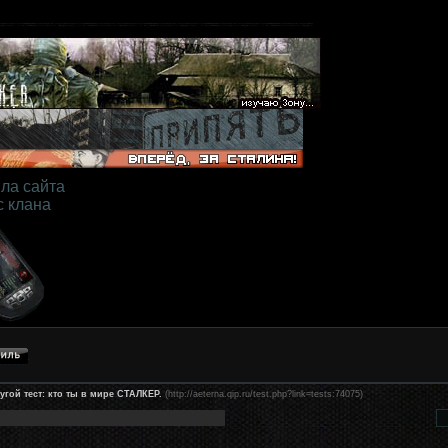
ла сайта
с клана
угой тест: кто ты в мире СТАЛКЕР.
(http://aeterna.qip.ru/test.php?link=tests:74075)