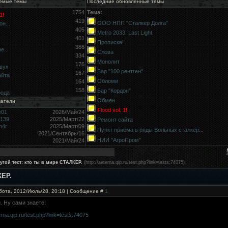
емые темы
Последние обновлённые темы
1754
Тема:
1!
419
ООО НПП "Сталкер Долга"
н...
405
Metro 2033: Last Light.
401
Прописка!
386
е...
Слова
334
Монолит
176
вух
Бар "100 рентген"
167
айта
Обломи
164
158
Бар "Кордон"
рода
Обмен
ватели
Flood vol. 1!
e01
2026/Май/24
9139
2025/Март/22
Ремонт сайта
h4r
2025/Март/09
Пункт приёма в ряды Вольных сталкер...
2021/Сентябрь/16
НИИ "АгроПром"
2021/Май/24
угой тест: кто ты в мире СТАЛКЕР.
(http://aeterna.qip.ru/test.php?link=tests:74075)
КЕР.
бота, 2012/Июль/28, 20:18 | Сообщение #
1
. Ну сами знаете!
terna.qip.ru/test.php?link=tests:74075