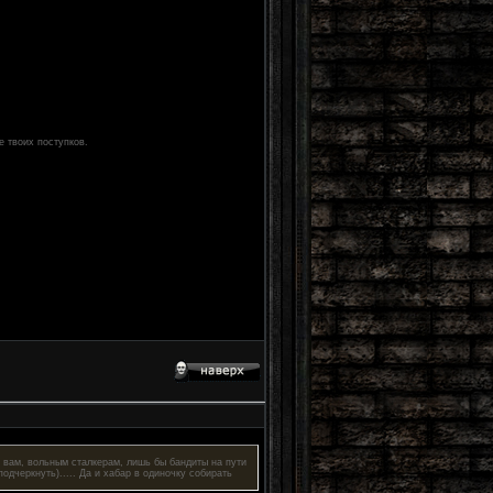
е твоих поступков.
а вам, вольным сталкерам, лишь бы бандиты на пути
дчеркнуть)..... Да и хабар в одиночку собирать