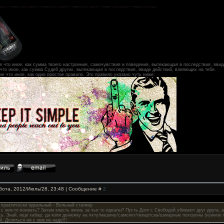
е что иное, как сумма твоего настроения, самочувствия и поведения, вытекающая в последствия, ввид
 что иное, как сумма Судеб других, вытекающая в последствия, ввиде действий, влияющих на тебя.
не что иное, как одно простое правило. Это правило указано чуть ниже:
бота, 2012/Июль/28, 23:48 | Сообщение #
2
ы практически идеальный - Вольный сталкер
 с кем-то воевать? Зачем класть жизнь за чьи то идеалы? Пусть Долг с Свободой убивают друг друга, 
сь. Знай, ищи хабар, да копи денюжку на яхту/машину/самолет/лекартсва/шикарные похороны (нужное по
. Делиться ни с кем не надо!!!