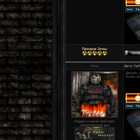
Призрак Зоны
Тень
Дата: Суб
Данная, 
Чтобы ап
Рядом со мной твой перс
обыкновенное дно