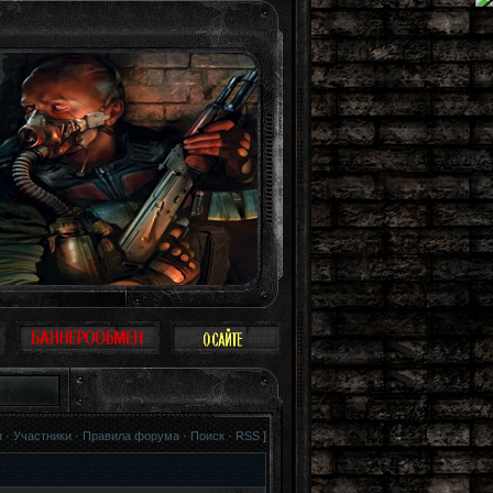
ица. Можно не воспринимать Зону всерьез, многие так и поступают: просто про
я
·
Участники
·
Правила форума
·
Поиск
·
RSS
]