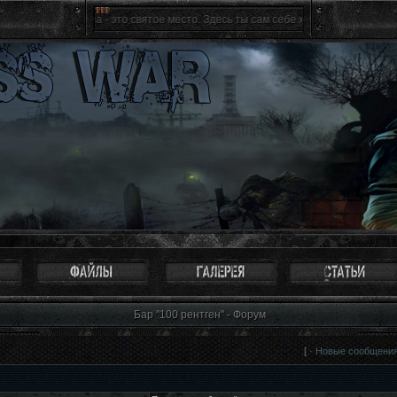
Зона - это святое место. Здесь ты сам себе хозяин, ты свободен как пт
Бар "100 рентген" - Форум
[ ·
Новые сообщени