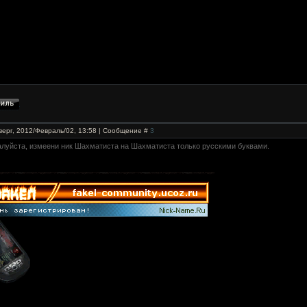
верг, 2012/Февраль/02, 13:58 | Сообщение #
3
алуйста, измеени ник Шахматиста на Шахматиста только русскими буквами.