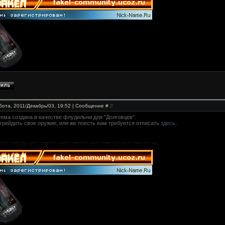
бота, 2011/Декабрь/03, 19:52 | Сообщение #
2
тема создана в качестве флудильни для "Долговцев".
грейдить свое оружие, или же поесть вам требуется отписать
здесь
.