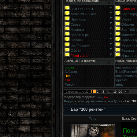
Последние сообщения
Самые отвеча
▼
ООО НПП "Ст...
Flood vol. 
▼
Metro 2033: Last...
Бар "Кордо
▼
Прописка!
Слова
▼
Слова
Обломи
▼
Монолит
Бар "100 р
▼
Бар "100 ре...
Монолит
▼
Обломи
Одно из д
▼
Бар "Кордон...
Ремонт с
▼
Обмен
Рассказ
▼
Flood vol. 1!
Игра в го
Активные на форуме
Новые пользо
Броня
aminaseooffic
Арбалет
BreadFormer
Пёс
annkenneth1a
Кэп
topkalife
Фреон
анна
1
Страница
1
из
20
2
3
…
19
20
»
Модератор форума:
,
Тень
Кэп
Форум
»
Базы Группировок
»
База Долга
»
Бар "100
Бар "100 рентген"
Тень
Дата: Сре
Почи