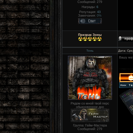
Сообщений:
279
Награды:
6
Репутация:
43
Замечания:
0%
Призрак Зоны
Тень
Дата: Сре
Вашу мат
Рядом со мной твой перс
обыкновенное дно
Группа: Гейм-Мастера
Сообщений:
279