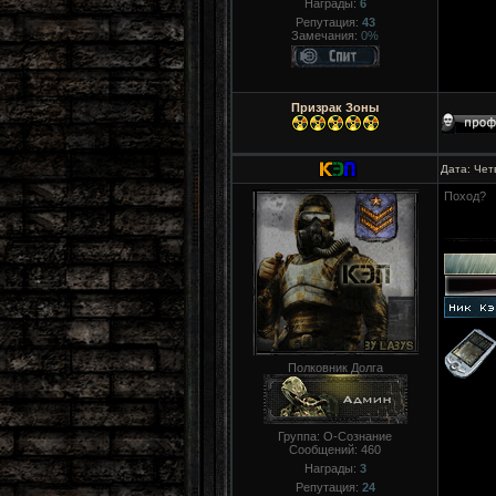
Награды:
6
Репутация:
43
Замечания:
0%
Призрак Зоны
Дата: Чет
Поход?
Полковник Долга
Группа: О-Сознание
Сообщений:
460
Награды:
3
Репутация:
24