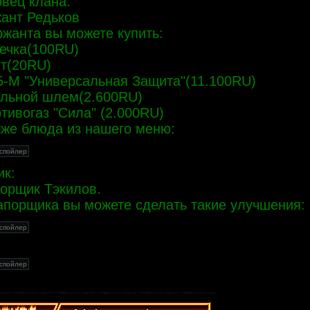
овец клана:
ант Редьков
ржанта вы можете купить:
течка(100RU)
нт(20RU)
5-М "Универсальная Защита"(11.100RU)
альной шлем(2.600RU)
отивогаз "Сила" (2.000RU)
кже блюда из нашего меню:
ик:
орщик Тэкилов.
апорщика вы можете сделать такие улучшения: