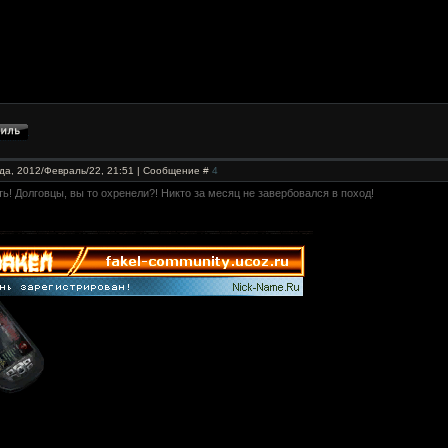
да, 2012/Февраль/22, 21:51 | Сообщение #
4
ь! Долговцы, вы то охренели?! Никто за месяц не завербовался в поход!