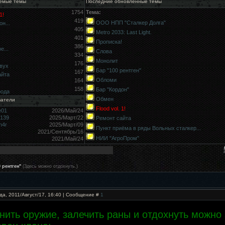
емые темы
Последние обновлённые темы
1754
Тема:
1!
419
ООО НПП "Сталкер Долга"
н...
405
Metro 2033: Last Light.
401
Прописка!
386
е...
Слова
334
Монолит
176
вух
Бар "100 рентген"
167
айта
Обломи
164
158
Бар "Кордон"
рода
Обмен
ватели
Flood vol. 1!
e01
2026/Май/24
9139
2025/Март/22
Ремонт сайта
h4r
2025/Март/09
Пункт приёма в ряды Вольных сталкер...
2021/Сентябрь/16
НИИ "АгроПром"
2021/Май/24
 рентген"
(Здесь можно отдохнуть.)
да, 2011/Август/17, 16:40 | Сообщение #
1
нить оружие, залечить раны и отдохнуть можно 