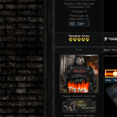
Группа: Гейм-Мастера
Сообщений:
279
Награды:
6
Репутация:
43
Замечания:
0%
Призрак Зоны
Тень
Дата: Чет
Кэп, пож
Рядом со мной твой перс
обыкновенное дно
Группа: Гейм-Мастера