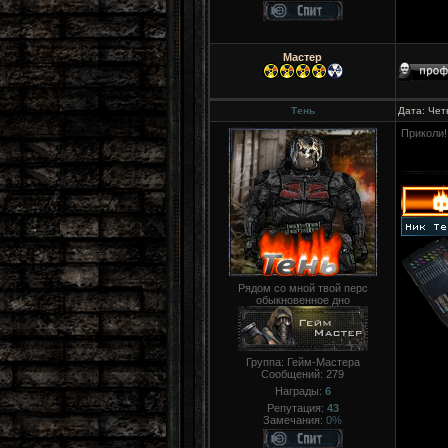
Мастер
Тень
Дата: Чет
Приколи!
Рядом со мной твой перс
обыкновенное дно
Группа: Гейм-Мастера
Сообщений:
279
Награды:
6
Репутация:
43
Замечания:
0%