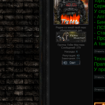
Торг
Серж
У се
- Ап
- Би
- ПС
Рядом со мной твой перс
обыкновенное дно
- Ст
- Пр
А та
Группа: Гейм-Мастера
Сообщений:
279
Награды:
6
Репутация:
43
Техн
Замечания:
0%
Прап
У пр