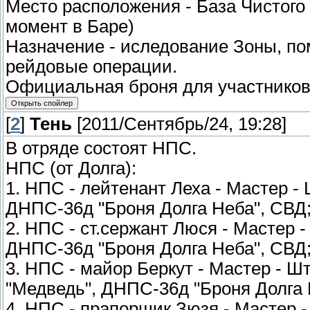
Место расположения - База Чистого 
момент в Баре)
Назначение - иследование Зоны, по
рейдовые операции.
Официальная броня для участников
[
2
]
Тень
[2011/Сентябрь/24, 19:28]
В отряде состоят НПС.
НПС (от Долга):
1. НПС - лейтенант Леха - Мастер -
ДНПС-36д "Броня Долга Неба", СВД
2. НПС - ст.сержант Люся - Мастер 
ДНПС-36д "Броня Долга Неба", СВД
3. НПС - майор Беркут - Мастер - Ш
"Медведь", ДНПС-36д "Броня Долга
4. НПС - прапорщик Зюзя - Мастер -