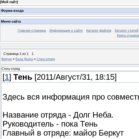
[
Мой сайт
]
Форма входа
Меню сайта
Главная страница
Информация о сайте
Каталог файлов
Каталог статей
Книга отзыво
Страница
1
из
1
1
Форум
»
База Долга
»
Спец-отряд
Спец-отряд
[
1
]
Тень
[2011/Август/31, 18:15]
Здесь вся информация про совместн
Название отряда - Долг Неба.
Руководитель - пока Тень
Главный в отряде: майор Беркут