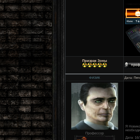
Призрак Зоны
ФИЗИК
Дата: Пят
Я Новико
необходи
Профессор
Дата: 16/