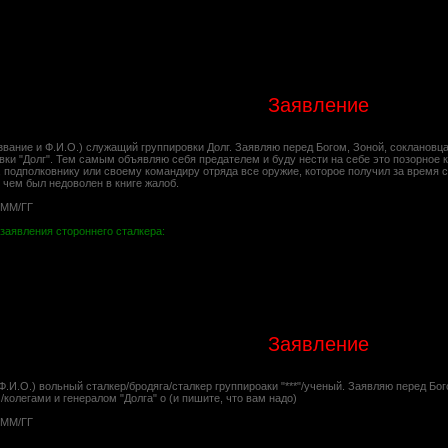
Заявление
звание и Ф.И.О.) служащий группировки Долг. Заявляю перед Богом, Зоной, соклановц
вки "Долг". Тем самым объявляю себя предателем и буду нести на себе это позорное 
, подполковнику или своему командиру отряда все оружие, которое получил за время 
 чем был недоволен в книге жалоб.
/ММ/ГГ
заявления стороннего сталкера:
Заявление
Ф.И.О.) вольный сталкер/бродяга/сталкер группироаки "***"/ученый. Заявляю перед Б
/колегами и генералом "Долга" о (и пишите, что вам надо)
/ММ/ГГ