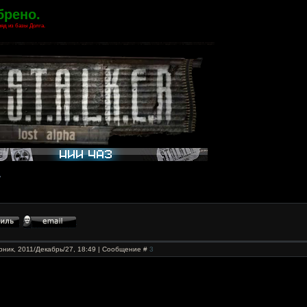
брено.
яд из базы Долга.
рник, 2011/Декабрь/27, 18:49 | Сообщение #
3