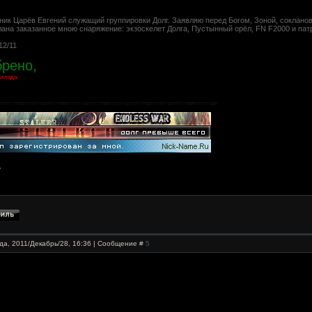
ник Царёв Евгений служащий группировки Долг. Заявляю перед Богом, Зоной, сокланов
лана заказанное мною снаряжение: экзоскелет Долга, Пустынный орёл, FN F2000 и пат
12/11
рено,
склада.
да, 2011/Декабрь/28, 16:36 | Сообщение #
5