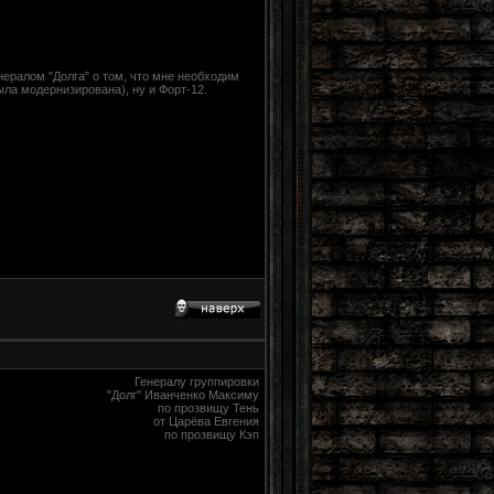
нералом "Долга" о том, что мне необходим
ла модернизирована), ну и Форт-12.
Генералу группировки
"Долг" Иванченко Максиму
по прозвищу Тень
от Царёва Евгения
по прозвищу Кэп