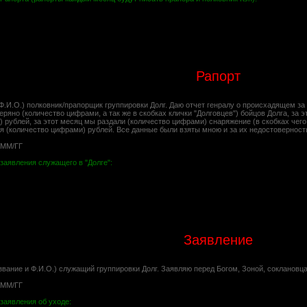
Рапорт
Ф.И.О.) полковник/прапорщик группировки Долг. Даю отчет генралу о происхадящем за
еряно (количество цифрами, а так же в скобках клички "Долговцев") бойцов Долга, за 
 рублей, за этот месяц мы раздали (количество цифрами) снаряжение (в скобках чего 
я (количество цифрами) рублей. Все данные были взяты мною и за их недостоверност
/ММ/ГГ
заявления служащего в "Долге":
Заявление
звание и Ф.И.О.) служащий группировки Долг. Заявляю перед Богом, Зоной, соклановца
/ММ/ГГ
заявления об уходе: