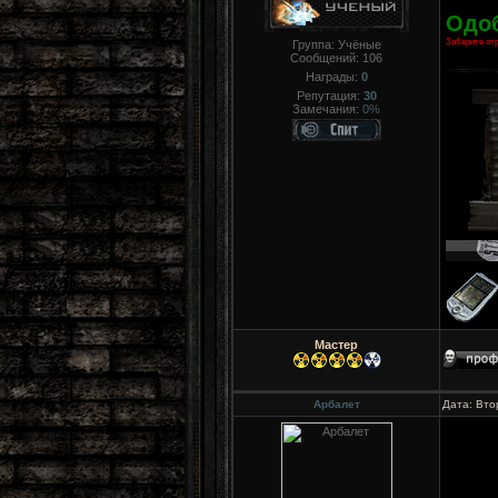
Одо
Заберите отр
Группа: Учёные
Сообщений:
106
Награды:
0
Репутация:
30
Замечания:
0%
Мастер
Арбалет
Дата: Вто