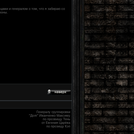
цами и генералом о том, что я забираю со
роны.
Генералу группировки
"Долг" Иванченко Максиму
по прозвищу Тень
от Евгения Царёва
по прозищу Кэп