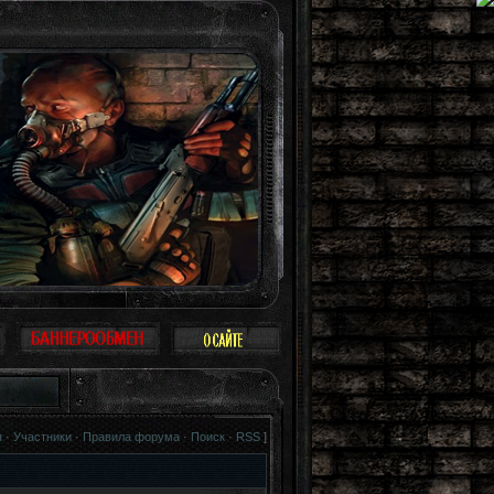
ринимать Зону всерьез, многие так и поступают: просто прогулка, охота, рабо
я
·
Участники
·
Правила форума
·
Поиск
·
RSS
]