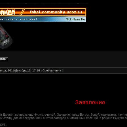
ница, 2011/Декабрь/16, 17:10 | Сообщение #
2
Заявление
в Даниил, по прозвищу Физик, ученый. Заявляю перед Богом, Зоной, коллегами, науч
м отряд, для исследования и снятия замеров аномальных явлений, в районе Рыжего л
12/11