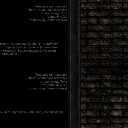
Генералу группировки
"Долг" Иванченко Максиму
по прозвищу Тень
от (ваше Ф.И.О.)
по прозищу (ваша кличка)
 месяц. За период ДД/ММ/ГГ по ДД/ММ/ГГ
этот период было потрачено (количество
и сколько). В казне на данный момент
ь отвечаю я.
Генералу группировки
"Долг" Иванченко Максиму
по прозвищу Тень
от (ваше Ф.И.О.)
по прозищу (ваша кличка)
ми и генералом о (и пишите, что вам надо)