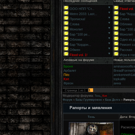
Последние сообщения
Самые отвеча
▼
ООО НПП "Ст...
Flood vol. 
▼
Metro 2033: Last...
Бар "Кордо
▼
Прописка!
Слова
▼
Слова
Обломи
▼
Монолит
Бар "100 р
▼
Бар "100 ре...
Монолит
▼
Обломи
Одно из д
▼
Бар "Кордон...
Ремонт с
▼
Обмен
Рассказ
▼
Flood vol. 1!
Игра в го
Активные на форуме
Новые пользо
Броня
aminaseooffic
Арбалет
BreadFormer
Пёс
annkenneth1a
Кэп
topkalife
Фреон
анна
1
Страница
1
из
1
Модератор форума:
,
Тень
Кэп
Форум
»
Базы Группировок
»
База Долга
»
Рапорты
Рапорты и заявления
Тень
Дата: Вто
Расмотр
Образец 