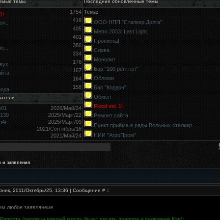
емые темы
Последние обновлённые темы
1754
Тема:
1!
419
ООО НПП "Сталкер Долга"
н...
405
Metro 2033: Last Light.
401
Прописка!
386
е...
Слова
334
Монолит
176
вух
Бар "100 рентген"
167
айта
Обломи
164
158
Бар "Кордон"
рода
Обмен
ватели
Flood vol. 1!
e01
2026/Май/24
9139
2025/Март/22
Ремонт сайта
h4r
2025/Март/09
Пункт приёма в ряды Вольных сталкер...
2021/Сентябрь/16
НИИ "АгроПром"
2021/Май/24
 и заявления
рник, 2011/Октябрь/25, 13:36 | Сообщение #
1
им любое заявлянеие.
Рапорта (рапорты каждый месяц будут писать прапора и полковник Кэп):