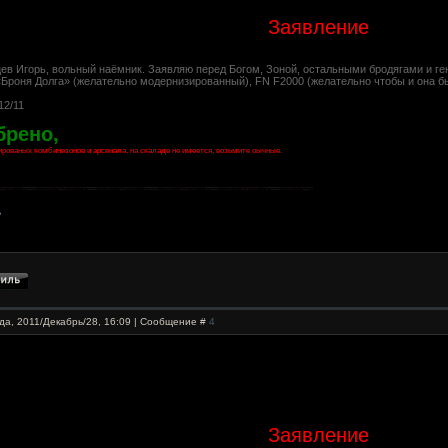
Заявление
ев Игорь, вольный наёмник. Заявляю перед Богом, Зоной, остальными бродягами и ге
Броня Долга» (желательно модернизированный), FN F2000 (желательно чтобы и она бы
12/11
брено,
рованых комбинезонов и арсенала, на скаладе не имеется, возьмите оычные.
да, 2011/Декабрь/28, 16:09 | Сообщение #
4
Заявление