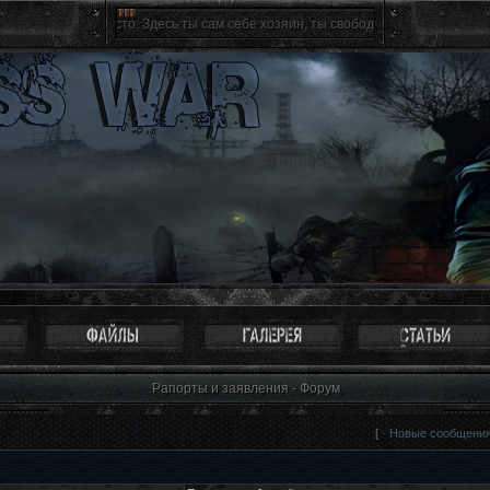
вятое место. Здесь ты сам себе хозяин, ты свободен как птица. Можно не восп
Рапорты и заявления - Форум
[ ·
Новые сообщени