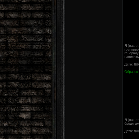
Я (ваше 
группиро
генералу
написать
Дата: ДД
Образец 
Я (ваше 
бродягам
Дата: ДД