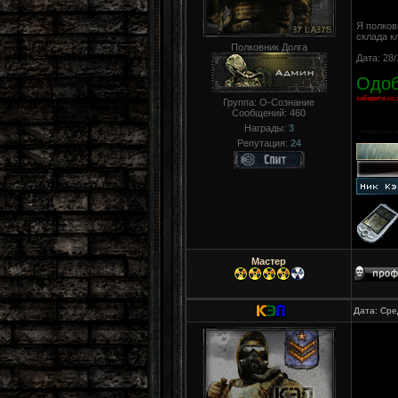
Я полков
склада к
Полковник Долга
Дата: 28/
Одоб
заберите со 
Группа: О-Сознание
Сообщений:
460
Награды:
3
Репутация:
24
Мастер
Дата: Сре