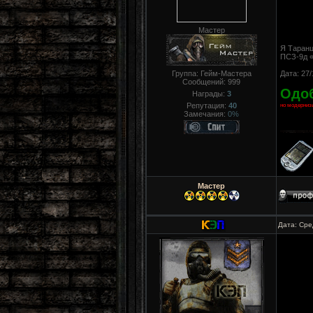
Мастер
Я Таранц
ПСЗ-9д «
Группа: Гейм-Мастера
Дата: 27/
Сообщений:
999
Одо
Награды:
3
Репутация:
40
но модернизи
Замечания:
0%
Мастер
Дата: Сре