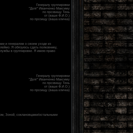
Генералу группировки
"Долг" Иванченко Максиму
по прозвищу Тень
от (ваше Ф.И.О.)
по прозищу (ваша кличка)
ами и генералом о своем уходе из
клеймо. Я обязуюсь сдать полковнику,
службы в группировке. Я имею право
Генералу группировки
"Долг" Иванченко Максиму
по прозвищу Тень
от (ваше Ф.И.О.)
по прозищу (ваша кличка)
огом, Зоной, соклановцами/остальными