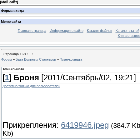
[
Мой сайт
]
Форма входа
Меню сайта
Главная страница
Информация о сайте
Каталог файлов
Каталог статей
Книга отзыво
Страница
1
из
1
1
Форум
»
База Вольных Сталкеров
»
План-комната
План-комната
[
1
]
Броня
[2011/Сентябрь/02, 19:21]
Доступно только для пользователей
Прикрепления:
6419946.jpeg
(384.7 Kb
Kb)