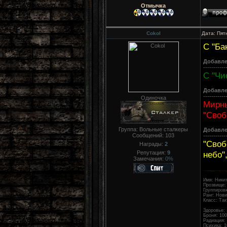
Отмычка
Cokol
Дата: Пят
С "Ба
Добавл
-----------
С "Чи
Добавл
-----------
Одиночка
Мирны
"Своб
Группа: Вольные сталкеры
Добавл
Сообщений:
103
-----------
"Своб
Награды:
2
Репутация:
9
небо"
Замечания:
0%
Имя: Ники
Прозвище: 
Группиров
Ранг: Нови
Класс: Так
Здоровье: 
Броня: 100
Радиация:
Психика: 1