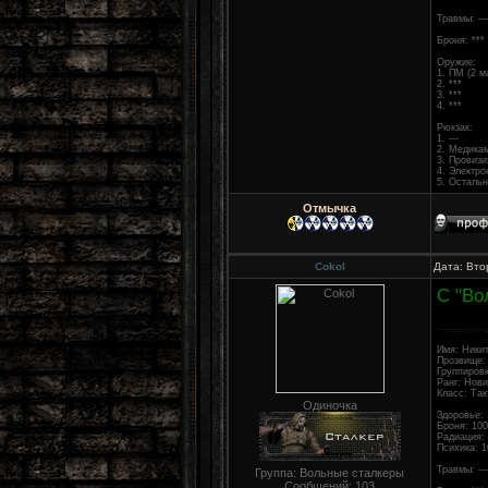
Травмы: ---
Броня: ***
Оружие:
1. ПМ (2 м
2. ***
3. ***
4. ***
Рюкзак:
1. ---
2. Медикам
3. Провизи
4. Электро
5. Осталь
Отмычка
Cokol
Дата: Вто
С "Во
Имя: Ники
Прозвище: 
Группиров
Ранг: Нови
Класс: Так
Одиночка
Здоровье: 
Броня: 100
Радиация:
Психика: 1
Травмы: ---
Группа: Вольные сталкеры
Сообщений:
103