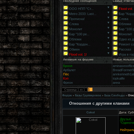
Последние сообщения
Самые отвеча
▼
ООО НПП "Ст...
Flood vol. 
▼
Metro 2033: Last...
Бар "Кордо
▼
Прописка!
Слова
▼
Слова
Обломи
▼
Монолит
Бар "100 р
▼
Бар "100 ре...
Монолит
▼
Обломи
Одно из д
▼
Бар "Кордон...
Ремонт с
▼
Обмен
Рассказ
▼
Flood vol. 1!
Игра в го
Активные на форуме
Новые пользо
Броня
aminaseooffic
Арбалет
BreadFormer
Пёс
annkenneth1a
Кэп
topkalife
Фреон
анна
1
Страница
1
из
1
Форум
»
Базы Группировок
»
База Свободы
»
Отн
Отношения с другими кланами
Cokol
Дата: Суб
Друзья:
"Одиночк
Нейтрал