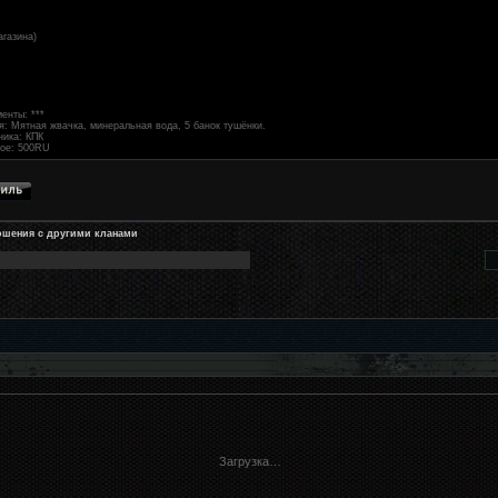
агазина)
енты: ***
я: Мятная жвачка, минеральная вода, 5 банок тушёнки.
ника: КПК
ное: 500RU
ошения с другими кланами
Загрузка…