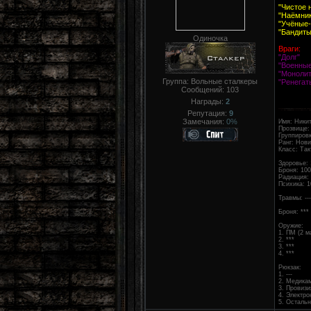
"Чистое 
"Наёмни
"Учёные-
"Бандиты
Одиночка
Враги:
"Долг"
"Военны
"Монолит
Группа: Вольные сталкеры
"Ренегат
Сообщений:
103
Награды:
2
Репутация:
9
Замечания:
0%
Имя: Ники
Прозвище: 
Группиров
Ранг: Нови
Класс: Так
Здоровье: 
Броня: 100
Радиация:
Психика: 1
Травмы: ---
Броня: ***
Оружие:
1. ПМ (2 м
2. ***
3. ***
4. ***
Рюкзак:
1. ---
2. Медикам
3. Провизи
4. Электро
5. Осталь