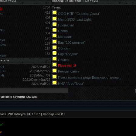
емые темы
Последние обновлённые темы
1754
Тема:
1!
419
ООО НПП "Сталкер Долга"
н...
405
Metro 2033: Last Light.
401
Прописка!
386
е...
Слова
334
Монолит
176
вух
Бар "100 рентген"
167
айта
Обломи
164
158
Бар "Кордон"
рода
Обмен
ватели
Flood vol. 1!
e01
2026/Май/24
9139
2025/Март/22
Ремонт сайта
h4r
2025/Март/09
Пункт приёма в ряды Вольных сталкер...
2021/Сентябрь/16
НИИ "АгроПром"
2021/Май/24
ошения с другими кланами
бота, 2011/Август/13, 16:37 | Сообщение #
1
и"
ы: