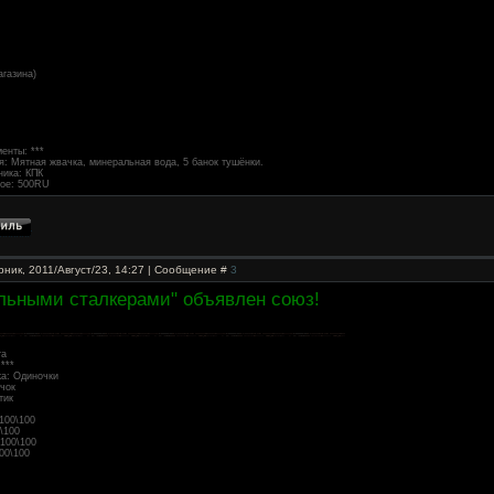
агазина)
енты: ***
я: Мятная жвачка, минеральная вода, 5 банок тушёнки.
ника: КПК
ное: 500RU
рник, 2011/Август/23, 14:27 | Сообщение #
3
льными сталкерами" объявлен союз!
та
***
ка: Одиночки
чок
тик
100\100
\100
 100\100
00\100