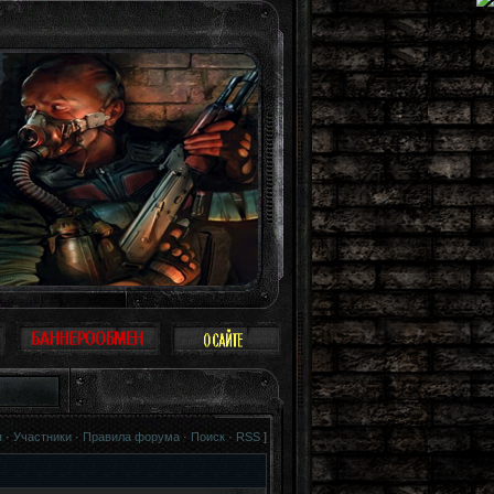
 как птица. Можно не воспринимать Зону всерьез, многие так и поступают: про
я
·
Участники
·
Правила форума
·
Поиск
·
RSS
]