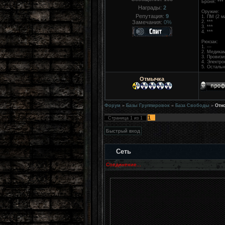
Броня: ***
Награды:
2
Оружие:
Репутация:
9
1. ПМ (2 м
Замечания:
0%
2. ***
3. ***
4. ***
Рюкзак:
1. ---
2. Медикам
3. Провизи
4. Электро
5. Осталь
Отмычка
Форум
»
Базы Группировок
»
База Свободы
»
Отн
1
Страница
1
из
1
Сеть
Соединение...