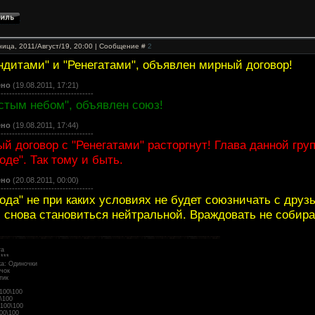
ница, 2011/Август/19, 20:00 | Сообщение #
2
ндитами" и "Ренегатами", объявлен мирный договор!
ено
(19.08.2011, 17:21)
----------------------------------
стым небом", объявлен союз!
ено
(19.08.2011, 17:44)
----------------------------------
й договор с "Ренегатами" расторгнут! Глава данной гру
оде". Так тому и быть.
ено
(20.08.2011, 00:00)
----------------------------------
ода" не при каких условиях не будет союзничать с друз
, снова становиться нейтральной. Враждовать не собир
та
***
ка: Одиночки
чок
тик
100\100
\100
 100\100
00\100