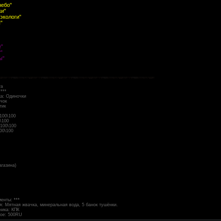
небо"
ки"
экологи"
"
е"
"
ы"
та
***
ка: Одиночки
чок
тик
100\100
\100
 100\100
00\100
агазина)
енты: ***
я: Мятная жвачка, минеральная вода, 5 банок тушёнки.
ника: КПК
ное: 500RU