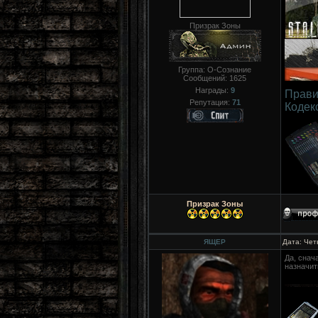
Призрак Зоны
Группа: О-Сознание
Сообщений:
1625
Награды:
9
Прави
Репутация:
71
Кодек
Призрак Зоны
ЯЩЕР
Дата: Чет
Да, снач
назначит