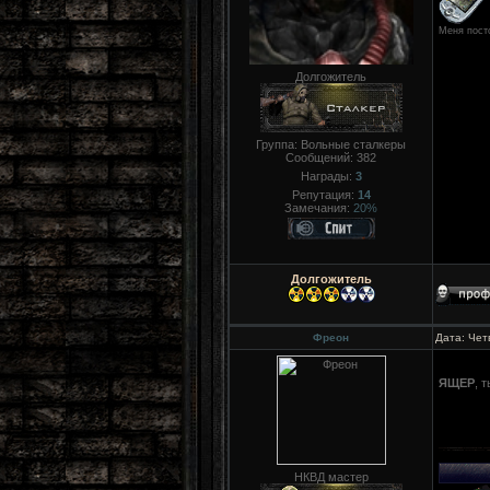
Меня пост
Долгожитель
Группа: Вольные сталкеры
Сообщений:
382
Награды:
3
Репутация:
14
Замечания:
20%
Долгожитель
Фреон
Дата: Чет
ЯЩЕР
, 
НКВД мастер