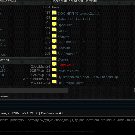
емые темы
Последние обновлённые темы
1754
Тема:
1!
419
ООО НПП "Сталкер Долга"
н...
405
Metro 2033: Last Light.
401
Прописка!
386
е...
Слова
334
Монолит
176
вух
Бар "100 рентген"
167
айта
Обломи
164
158
Бар "Кордон"
рода
Обмен
ватели
Flood vol. 1!
e01
2026/Май/24
9139
2025/Март/22
Ремонт сайта
h4r
2025/Март/09
Пункт приёма в ряды Вольных сталкер...
2021/Сентябрь/16
НИИ "АгроПром"
2021/Май/24
лажка
рник, 2012/Июль/24, 20:00 | Сообщение #
1
азвить ролевую. Поэтому будущие свободовцы, до расцвета вашего клана. Долг к вам 