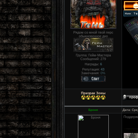
Рядом со мной твой перс
обыкновенное дно
Группа: Гейм-Мастера
Сообщений:
279
Награды:
6
Репутация:
43
Замечания:
0%
Призрак Зоны
Броня
Дата: Сре
Поддержи