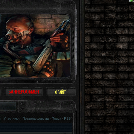
ак птица. Можно не воспринимать Зону всерьез, многие так и поступают: прост
я
·
Участники
·
Правила форума
·
Поиск
·
RSS
]