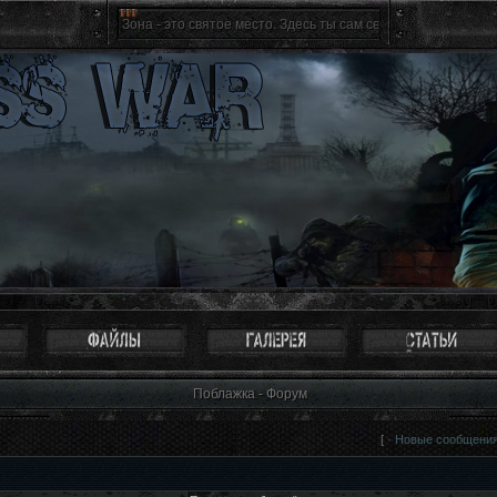
Зона - это святое место. Здесь ты сам себе хозяин, ты свободен к
Поблажка - Форум
[ ·
Новые сообщени