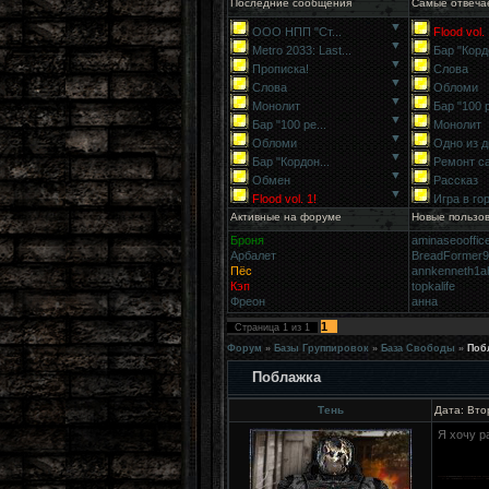
Последние сообщения
Самые отвеча
▼
ООО НПП "Ст...
Flood vol. 
▼
Metro 2033: Last...
Бар "Кордо
▼
Прописка!
Слова
▼
Слова
Обломи
▼
Монолит
Бар "100 р
▼
Бар "100 ре...
Монолит
▼
Обломи
Одно из д
▼
Бар "Кордон...
Ремонт с
▼
Обмен
Рассказ
▼
Flood vol. 1!
Игра в го
Активные на форуме
Новые пользо
Броня
aminaseooffic
Арбалет
BreadFormer
Пёс
annkenneth1a
Кэп
topkalife
Фреон
анна
1
Страница
1
из
1
Форум
»
Базы Группировок
»
База Свободы
»
Поб
Поблажка
Тень
Дата: Вто
Я хочу р