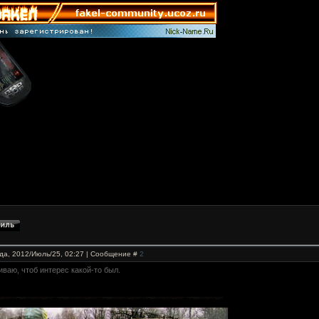
да, 2012/Июль/25, 02:27 | Сообщение #
2
ваю, чтоб интерес какой-то был.