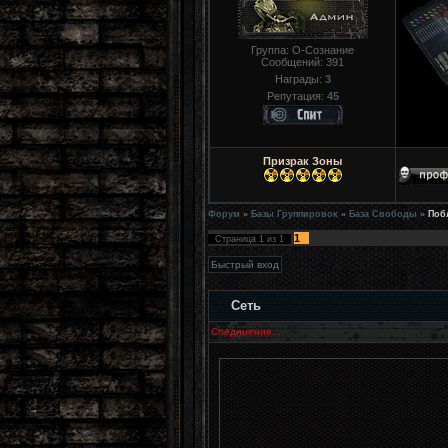
Группа: О-Сознание
Сообщений:
391
Награды:
3
Репутация:
45
Призрак Зоны
Форум
»
Базы Группировок
»
База Свободы
»
Поб
1
Страница
1
из
1
Сеть
Соединение...