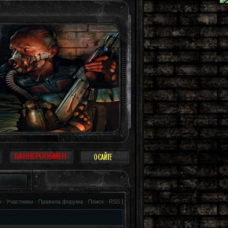
ак птица. Можно не воспринимать Зону всерьез, многие так и поступают: прост
я
·
Участники
·
Правила форума
·
Поиск
·
RSS
]