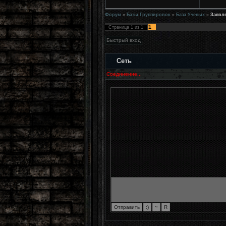
Форум
»
Базы Группировок
»
База Ученых
»
Заявл
1
Страница
1
из
1
Сеть
Соединение...