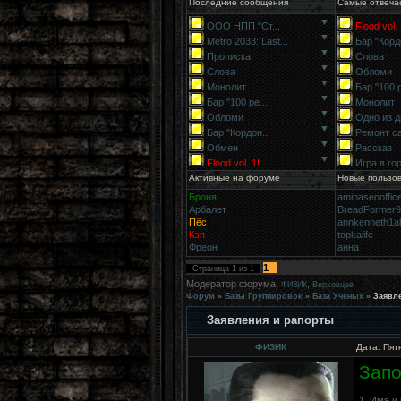
Последние сообщения
Самые отвеча
▼
ООО НПП "Ст...
Flood vol. 
▼
Metro 2033: Last...
Бар "Кордо
▼
Прописка!
Слова
▼
Слова
Обломи
▼
Монолит
Бар "100 р
▼
Бар "100 ре...
Монолит
▼
Обломи
Одно из д
▼
Бар "Кордон...
Ремонт с
▼
Обмен
Рассказ
▼
Flood vol. 1!
Игра в го
Активные на форуме
Новые пользо
Броня
aminaseooffic
Арбалет
BreadFormer
Пёс
annkenneth1a
Кэп
topkalife
Фреон
анна
1
Страница
1
из
1
Модератор форума:
,
ФИЗИК
Верховцев
Форум
»
Базы Группировок
»
База Ученых
»
Заявл
Заявления и рапорты
ФИЗИК
Дата: Пят
Запо
1. Имя и