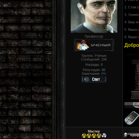
2. Стаж (
3. Урове
4. Ваш и
5. Ваша 
Профессор
6. Ваши 
Добро
Группа: Учёные
Сообщений:
106
Награды:
0
Репутация:
30
Замечания:
0%
Мастер