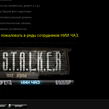
кто вы профессор, доцент и т.д.)
нь Вашей физ-подготовки.
нтеллектуальный уровень.
психологическая закалка.
навыки (особенности).
 пожаловать в ряды сотрудников НИИ ЧАЗ.