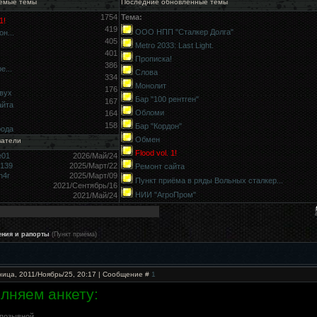
емые темы
Последние обновлённые темы
1754
Тема:
1!
419
ООО НПП "Сталкер Долга"
н...
405
Metro 2033: Last Light.
401
Прописка!
386
е...
Слова
334
Монолит
176
вух
Бар "100 рентген"
167
айта
Обломи
164
158
Бар "Кордон"
рода
Обмен
ватели
Flood vol. 1!
e01
2026/Май/24
9139
2025/Март/22
Ремонт сайта
h4r
2025/Март/09
Пункт приёма в ряды Вольных сталкер...
2021/Сентябрь/16
НИИ "АгроПром"
2021/Май/24
ения и рапорты
(Пункт приёма)
ница, 2011/Ноябрь/25, 20:17 | Сообщение #
1
лняем анкету:
 позывной