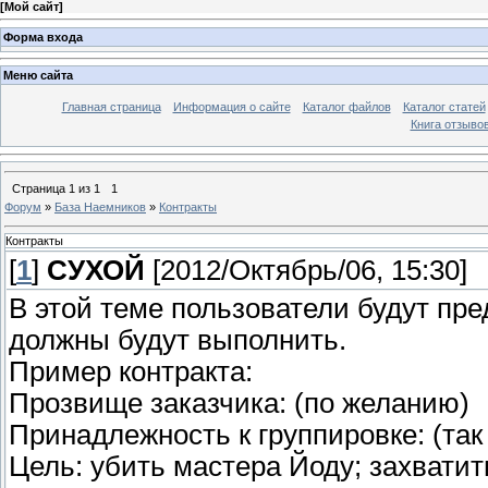
[
Мой сайт
]
Форма входа
Меню сайта
Главная страница
Информация о сайте
Каталог файлов
Каталог статей
Книга отзыво
Страница
1
из
1
1
Форум
»
База Наемников
»
Контракты
Контракты
[
1
]
СУХОЙ
[2012/Октябрь/06, 15:30]
В этой теме пользователи будут пре
должны будут выполнить.
Пример контракта:
Прозвище заказчика: (по желанию)
Принадлежность к группировке: (так
Цель: убить мастера Йоду; захватит