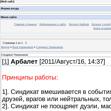
[
Мой сайт
]
Форма входа
Меню сайта
Главная страница
Информация о сайте
Каталог файлов
Каталог статей
Книга отзыво
Страница
1
из
1
1
Форум
»
База Наемников
»
Синдикат Наемников
Синдикат Наемников
[
1
]
Арбалет
[2011/Август/16, 14:37]
Принципы работы:
1]. Синдикат вмешивается в события
друзей, врагов или нейтральных, то
2]. Синдикат не поощряет дуэли, ма