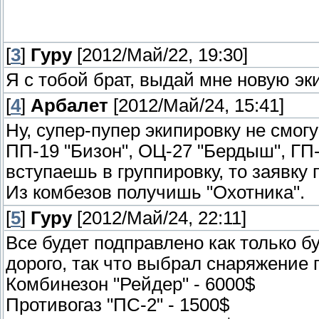
[
3
]
Гуру
[2012/Май/22, 19:30]
Я с тобой брат, выдай мне новую эк
[
4
]
Арбалет
[2012/Май/24, 15:41]
Ну, супер-пупер экипировку не смогу 
ПП-19 "Бизон", ОЦ-27 "Бердыш", ГП-
вступаешь в группировку, то заявку
Из комбезов получишь "Охотника".
[
5
]
Гуру
[2012/Май/24, 22:11]
Все будет подправлено как только б
дорого, так что выбрал снаряжение 
Комбинезон "Рейдер" - 6000$
Противогаз "ПС-2" - 1500$