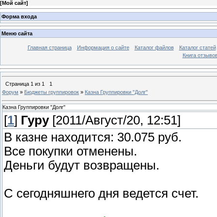
[
Мой сайт
]
Форма входа
Меню сайта
Главная страница
Информация о сайте
Каталог файлов
Каталог статей
Книга отзыво
Страница
1
из
1
1
Форум
»
Бюджеты группировок
»
Казна Группировки "Долг"
Казна Группировки "Долг"
[
1
]
Гуру
[2011/Август/20, 12:51]
В казне находится: 30.075 руб.
Все покупки отменены.
Деньги будут возвращены.
С сегодняшнего дня ведется счет.