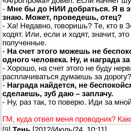
«АгроПрома» довел. Если начнет шут
-
Мне бы до НИИ добраться. Я в эт
знаю. Может, проведешь, отец?
- Ха! Недавно, говоришь? Те, кто в 
ходят. Или, если и ходят, значит, э
полученные.
-
На счет этого можешь не беспок
одного человека. Ну, и награда 
- Хорошо, на счет этого не буду нер
расплачиваться думаешь за дорогу
-
Награда найдется, не беспокойс
сделаешь, зуб даю – заплачу.
- Ну, раз так, то поверю. Иди за мной
ГМ, куда отвел меня проводник? Как
[
9
]
Тень
[2012/Июль/24, 10:11]