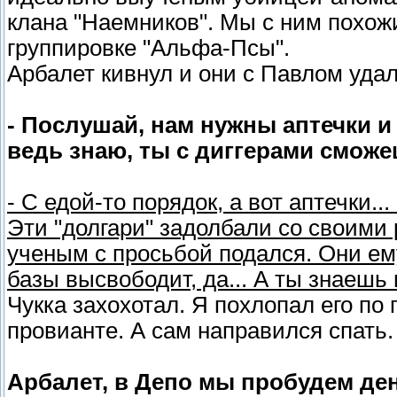
клана "Наемников". Мы с ним похожи
группировке "Альфа-Псы".
Арбалет кивнул и они с Павлом удал
- Послушай, нам нужны аптечки и
ведь знаю, ты с диггерами смож
- С едой-то порядок, а вот аптечки.
Эти "долгари" задолбали со своими р
ученым с просьбой подался. Они ему
базы высвободит, да... А ты знаешь 
Чукка захохотал. Я похлопал его по
провианте. А сам направился спать.
Арбалет, в Депо мы пробудем ден