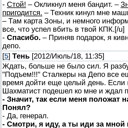
-
Стой!
– Окликнул меня бандит. –
Зн
пригодится.
– Техник кинул мне маши
– Там карта Зоны, и немного информ
все, что успел вбить в твой КПК.[/u]
-
Спасибо.
– Приняв подарок, я кив
депо.
[
5
]
Тень
[2012/Июль/18, 11:35]
Ждать, больше не было сил. Я разб
"Подъем!!!" Сталкеры на Депо все е
время дойти еще целый день. Если н
Шахматист подешел ко мне и ждал 
- Значит, так если меня положат 
Понял?
- Да, генерал.
- Смотри, я иду, а ты иди за мно