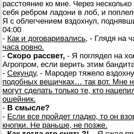
расстояние ко мне. Через несколько
себя ребром ладони в лоб, и поплел
Я с облегчением вздохнул, поднявш
04:00
-
Как и договаривались,
- Глядя на 
часа ровно.
-
Скоро рассвет,
- Я поглядел на х
Агропром, если верить этим бандит
-
Секунду,
- Мародер тяжело вздохну
подобных вещичках… так вот. Мне не
могут сделать только те, кто нацепи
ошейник.
-
В смысле?
-
Если все пройдет гладко, то он вз
кнопки. Не раньше, не позже.
-
Как тогда его снять?!
– Я сжал пр