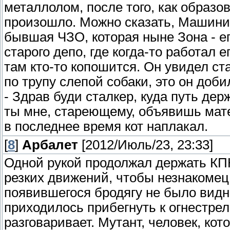
металлолом, после того, как образо
произошло. Можно сказать, Машинис
бывшая ЧЗО, которая ныне Зона - е
старого депо, где когда-то работал 
там кто-то копошится. Он увидел ст
по трупу слепой собаки, это он доби
- Здрав буди сталкер, куда путь де
ты мне, стареющему, объявишь мате
в последнее время кот наплакал.
[
8
]
Арбалет
[2012/Июль/23, 23:33]
Одной рукой продолжал держать КПК,
резких движений, чтобы незнакомец
появившегося бродягу не было видно
приходилось прибегнуть к огнестрель
разговаривает. Мутант, человек, ко