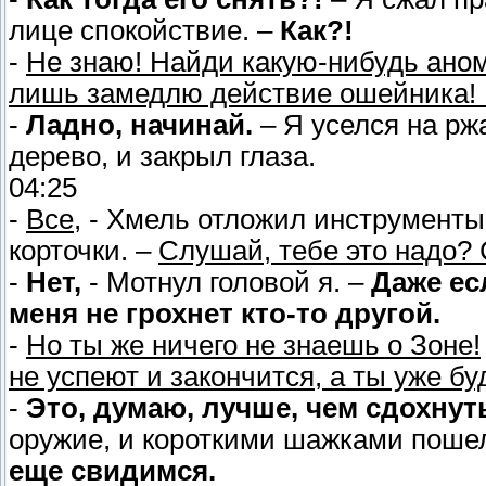
лице спокойствие. –
Как?!
-
Не знаю! Найди какую-нибудь аном
лишь замедлю действие ошейника! 
-
Ладно, начинай.
– Я уселся на рж
дерево, и закрыл глаза.
04:25
-
Все,
- Хмель отложил инструменты в
корточки. –
Слушай, тебе это надо? 
-
Нет,
- Мотнул головой я. –
Даже ес
меня не грохнет кто-то другой.
-
Но ты же ничего не знаешь о Зоне!
не успеют и закончится, а ты уже б
-
Это, думаю, лучше, чем сдохнуть
оружие, и короткими шажками пошел
еще свидимся.