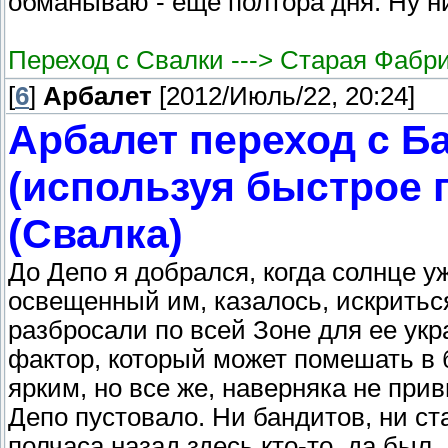
обманываю - еще полтора дня. Ну ни
Переход с Свалки ---> Старая Фабр
[
6
]
Арбалет
[2012/Июль/22, 20:24]
Арбалет переход с Бар
(используя быстрое 
(Свалка)
До Депо я добрался, когда солнце у
освещенный им, казалось, искритьс
разбросали по всей Зоне для ее укр
фактор, который может помешать в б
ярким, но все же, наверняка не прив
Депо пустовало. Ни бандитов, ни ст
полчаса назад здесь кто-то, да был.