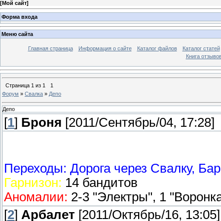
[
Мой сайт
]
Форма входа
Меню сайта
Главная страница
Информация о сайте
Каталог файлов
Каталог статей
Книга отзыво
Страница
1
из
1
1
Форум
»
Свалка
»
Депо
Депо
[
1
]
Броня
[2011/Сентябрь/04, 17:28]
Переходы:
Дорога через Свалку, Бар
Гарнизон:
14 бандитов
Аномалии:
2-3 "Электры", 1 "Воронка
[
2
]
Арбалет
[2011/Октябрь/16, 13:05]