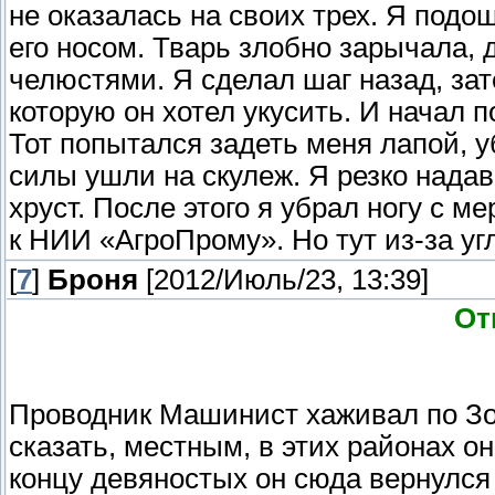
не оказалась на своих трех. Я под
его носом. Тварь злобно зарычала, 
челюстями. Я сделал шаг назад, за
которую он хотел укусить. И начал 
Тот попытался задеть меня лапой, уб
силы ушли на скулеж. Я резко надав
хруст. После этого я убрал ногу с ме
к НИИ «АгроПрому». Но тут из-за у
[
7
]
Броня
[2012/Июль/23, 13:39]
От
Проводник Машинист хаживал по Зон
сказать, местным, в этих районах он
концу девяностых он сюда вернулся