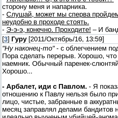
сторону меня и напарника.
-
Слушай, может мы сперва пройдем
неудобно в проходе стоять.
-
Э-э-э, конечно. Проходите!
– И бан
[
3
]
Гуру
[2011/Октябрь/16, 13:59]
"Ну наконец-то"
- с облегчением по
Пора сделать перерыв. Хорошо, что
наемник. Обычный паренек-слюнтяй 
Хорошо...
- Арбалет, иди с Павлом.
- Я показ
отношению к Павлу нельзя было при
лицо, чистые, забранные в аккуратн
месяц заправлял делами бандитов 
идеально выученым убийцей-аномал