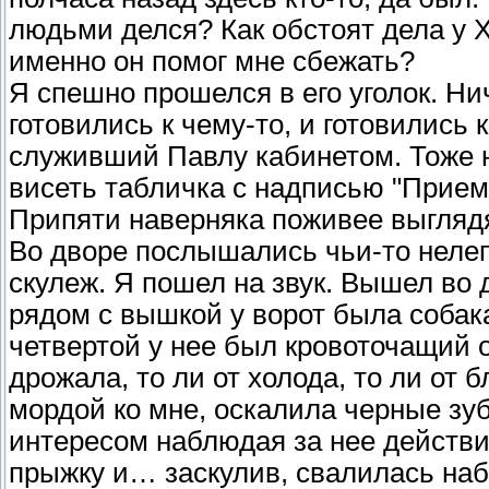
людьми делся? Как обстоят дела у 
именно он помог мне сбежать?
Я спешно прошелся в его уголок. Ни
готовились к чему-то, и готовились 
служивший Павлу кабинетом. Тоже н
висеть табличка с надписью "Приемн
Припяти наверняка поживее выгляд
Во дворе послышались чьи-то неле
скулеж. Я пошел на звук. Вышел во д
рядом с вышкой у ворот была собака
четвертой у нее был кровоточащий о
дрожала, то ли от холода, то ли от 
мордой ко мне, оскалила черные зуб
интересом наблюдая за нее действи
прыжку и… заскулив, свалилась набо