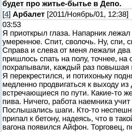
будет про житье-бытье в Депо.
[
4
]
Арбалет
[2011/Ноябрь/01, 12:38]
03:53
Я приоткрыл глаза. Напарник лежал
умеренное. Спит, сволочь. Ну, спи, 
Справа и слева от меня лежали два 
пришлось спать на полу, точнее, на
похрапывали, каждый раз повышая г
Я перекрестился, и потихоньку подн
медленно продвигаться к выходу из
встречающиеся по пути. Какие-то же
пива. Ничего, работа наемника учит
Послышались шаги. Кто-то неспешно
припал к бетону, надеясь, что в так
вагона появился Айфон. Торговец, 