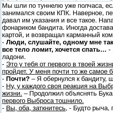
Мы шли по туннелю уже полчаса, ес
занимался своим КПК. Наверное, п
давал им указания и все такое. Нап
фонариком бандита. Иногда достава
картой, и возвращал карманный ком
-
Люди, слушайте, одному мне так
все тело ломит, хочется спать…
-
ладони.
-
Это у тебя от первого в твоей жиз
пройдет. У меня почти то же самое 
-
Почти?
– Я обернулся к бандиту, 
-
Ну, у каждого своя реакция на Выб
жизни.
– Продолжил объяснять Бука
первого Выброса тошнило.
-
Вы, оба, заткнитесь,
- Будто рыча,