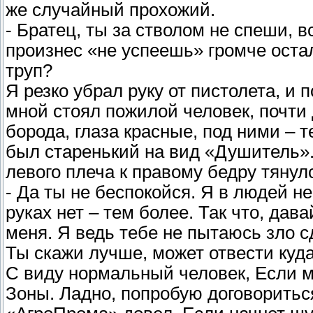
же случайный прохожий.
- Братец, ты за стволом не спеши, в
произнес «не успеешь» громче остал
труп?
Я резко убрал руку от пистолета, и 
мной стоял пожилой человек, почти 
борода, глаза красные, под ними – 
был старенький на вид «Душитель».
левого плеча к правому бедру тяну
- Да ты не беспокойся. Я в людей не 
руках нет – тем более. Так что, дав
меня. Я ведь тебе не пытаюсь зло сд
Ты скажи лучше, может отвести куд
С виду нормальный человек, Если м
Зоны. Ладно, попробую договоритьс