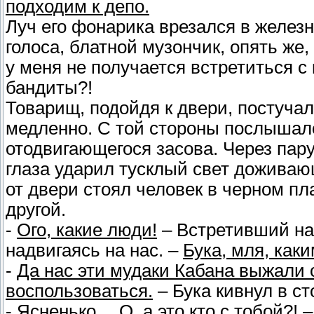
подходим к депо.
Луч его фонарика врезался в железн
голоса, блатной музончик, опять же
у меня не получается встретиться с
бандиты?!
Товарищ, подойдя к двери, постучал 
медленно. С той стороны послышало
отодвигающегося засова. Через пару
глаза ударил тусклый свет доживаю
от двери стоял человек в черном пл
другой.
-
Ого, какие люди!
– Встретивший нас
надвигаясь на нас. –
Бука, мля, как
-
Да нас эти мудаки Кабана выжали 
воспользоваться.
– Бука кивнул в ст
-
Ясненько… О, а это кто с тобой?!
–