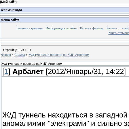
[
Мой сайт
]
Форма входа
Меню сайта
Главная страница
Информация о сайте
Каталог файлов
Каталог статей
Книга отзыво
Страница
1
из
1
1
Форум
»
Свалка
»
Ж/д туннель и переход на НИИ Агропром
Ж/д туннель и переход на НИИ Агропром
[
1
]
Арбалет
[2012/Январь/31, 14:22]
Ж/Д туннель находиться в западной
аномалиями "электрами" и сильно з