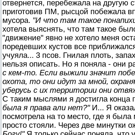
отвернется, перебежала на другую с
приготовив ПМ, рысцой побежала вп
мусора.
"И что там такое понапих
хотела выяснять, что там такое было
"движение" явно не хотело меня ос
поредевших кустов все приближался.
учуяла... 3 псов. Гнилая плоть, запа
нельзя описать. Но я поняла - они р
с кем-то. Если выжили значит побе
охота, то они идут за мной, охран
уберусь с их территории они отвя
С таким мыслями я достигла конца 
была я права али нет?"
И... Я оказ
посмотрела на то место, где я была
просто стояли. Через две минутки 
Богу!"
Я только сейчас поняла, что 