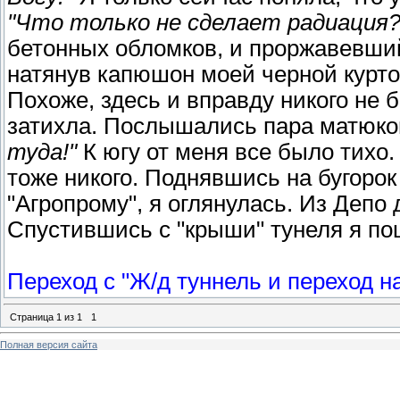
"Что только не сделает радиация?
бетонных обломков, и проржавевший
натянув капюшон моей черной курто
Похоже, здесь и вправду никого не 
затихла. Послышались пара матюко
туда!"
К югу от меня все было тихо.
тоже никого. Поднявшись на бугорок
"Агропрому", я оглянулась. Из Депо
Спустившись с "крыши" тунеля я по
Переход с "Ж/д туннель и переход н
Страница
1
из
1
1
Полная версия сайта