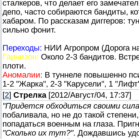
сталкеров, что делает его замечате
депо, часто собираются бандиты, к
хабаром. По рассказам диггеров: ту
сильно фонит.
Переходы:
НИИ Агропром (Дорога н
Гарнизон:
Около 2-3 бандитов. Встр
плоти.
Аномалии:
В туннеле повышенно пси-
1-2 "Жарка", 2-3 "Карусели", 1 "Лифт
[
2
]
Стрелка
[2012/Август/04, 17:37]
"Придется обходиться своими сил
побаливала, но не до такой степени,
попадаться военным на глаза. Пригн
"Сколько их тут?"
. Дождавшись удо