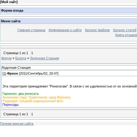
[
Мой сайт
]
Форма входа
Меню сайта
Главная страница
Информация о сайте
Каталог файлов
Каталог статей
Книга отзыво
Страница
1
из
1
1
Форум
»
Болота
»
Лодочная Станция
Лодочная Станция
[
1
]
Фреон
[2011/Сентябрь/02, 20:47]
Эта территория принадлежит "Ренегатам". В связи с ее удаленностью от их основной б
Гарнизон: два ренегата
Аномалии: пару Трамплинов, одна Воронка.
Радиация: средний радиационный фон.
Переходы:
Страница
1
из
1
1
Полная версия сайта