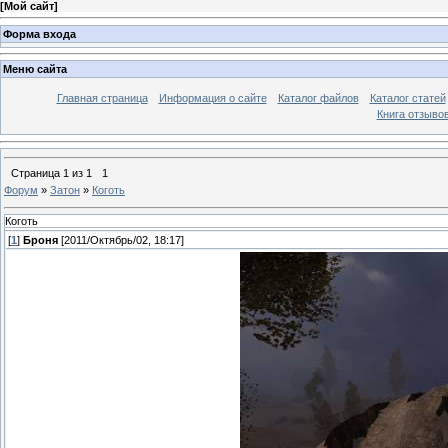
[
Мой сайт
]
Форма входа
Меню сайта
Главная страница
Информация о сайте
Каталог файлов
Каталог статей
Книга отзыво
Страница
1
из
1
1
Форум
»
Затон
»
Коготь
Коготь
[
1
]
Броня
[2011/Октябрь/02, 18:17]