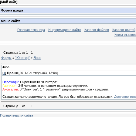
[
Мой сайт
]
Форма входа
Меню сайта
Главная страница
Информация о сайте
Каталог файлов
Каталог статей
Книга отзыво
Страница
1
из
1
1
Форум
»
"Юпитер"
»
Янов
Янов
[
1
]
Броня
[2011/Сентябрь/03, 13:04]
Переходы:
Окрестности "Юпитера"
Гарнизон:
3-5 человек, в основном сталкеры-одиночки.
Аномалии:
3 "Электры", 1 "Трамплин", радиационный фон - средний.
Старая железно-дорожная станция. Лагерь был образован сталкерами.
Доступно тол
Страница
1
из
1
1
Полная версия сайта