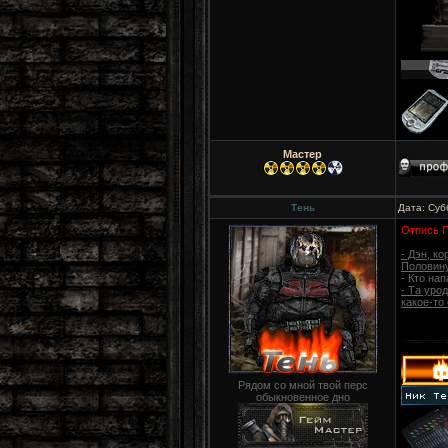
Мастер
Тень
Дата: Суб
Отпись 
- Дэн, к
Половину
- Кто нап
- Та уро
какое-то
Рядом со мной твой перс
обыкновенное дно