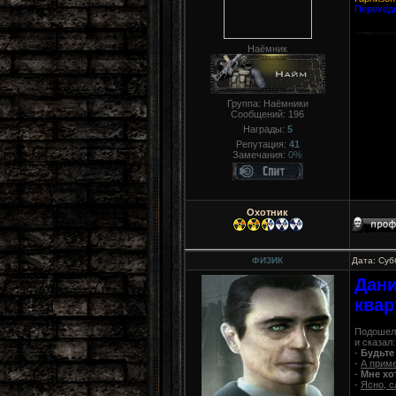
Переходы
Наёмник
Группа: Наёмники
Сообщений:
196
Награды:
5
Репутация:
41
Замечания:
0%
Охотник
ФИЗИК
Дата: Суб
Дани
квар
Подошел 
и сказал:
-
Будьте 
-
А приме
-
Мне хо
-
Ясно, с