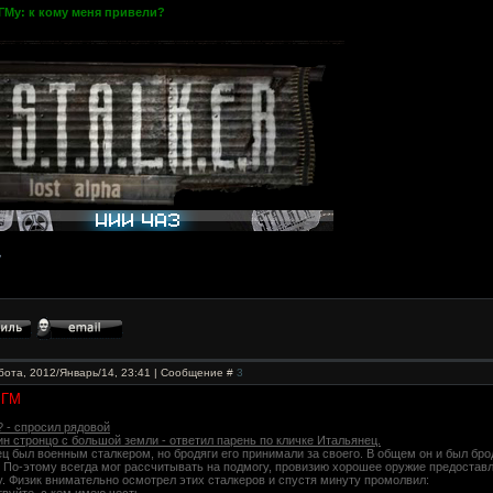
ГМу: к кому меня привели?
бота, 2012/Январь/14, 23:41 | Сообщение #
3
 ГМ
о? - спросил рядовой
ин стронцо с большой земли - ответил парень по кличке Итальянец.
ц был военным сталкером, но бродяги его принимали за своего. В общем он и был бр
 По-этому всегда мог рассчитывать на подмогу, провизию хорошее оружие предоставл
. Физик внимательно осмотрел этих сталкеров и спустя минуту промолвил: