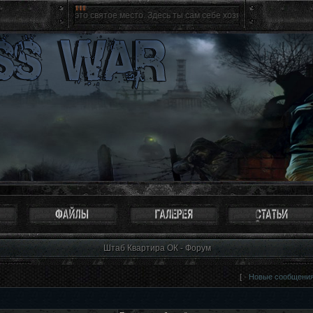
Зона - это святое место. Здесь ты сам себе хозяин, ты свободен как птица. 
Штаб Квартира ОК - Форум
[ ·
Новые сообщени