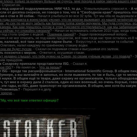
не плохо, только за колючку больше не сунусь, мне похода в район завода вашего хват
 - Спросил он.
ты под шарагой подразумеваешь НИИ ЧАЗ, то да.
- Ухмыльнувшись спросил я. -
А ч
сли от десятка снорков, не говоря о том, что в "Свободном краю" пришлось пос
я о стае в 30 собак.
- Начал я улыбаться во все 32 зуба. Тут мы оба не выдержали и
за годы контракта в военсталах уяснил, что не многие выживают, из нашей четвёртой ро
них, до сих по не могу забыть как Капрала толпа зомби окружила. Мы туда сунулись, ес
харова. Как нам пришлось потом в этом Горсовете отстреливаться, как мы забаррикад
ы сейчас тут спокойно говорили
? - Начал он вспоминать события 2010 года, когда толь
з под стола графин с водкой. -
Помянем парней
? - Задал провокационный вопрос.
нно я не мог отказать, не под каким предлогом, всё таки тогда нас трое осталось из 8 
м, наливай, всё таки хорошие парни были
. - Взгрустнул я, вспоминая те события.
Олегович, налил каждому по гранённому стакану водки.
Зона им будет пухом
. - Сказал он поднимая стакан и высушивая его залпом.
сть покоются с миром.
- Ответил я, осушивая стакан.
тут недавно слышал, что тебе нужно на Север, по своим учёным делам, это правда
? - 
ким прищуром.
т к Сахарову приехали представители ISG
. - Сказал я.
кое ISG
? - Не понял он. -
Что за перцы
?
от ISG - вроде так расшифровывается - International Scientific Group. В общем п
бункере, а вы залезайте в запопье, но если выживите, то так и быть, где то ме
 науки. В общем ещё те твари, даже охрану не организовали, только оборудован
, тут мне в охрану дали 2 сталков, один из них военный, но очень борзые, говор
а эти гады, из ISG, даже транспорт не организовали. В общем, мне хотя бы какую
 Поможешь?
- Перешел я к делу.
т короче
...
ГМу, что всё таки ответил офицер?