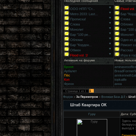
Последние сообщения
Самые отвеча
▼
ООО НПП "Ст...
Flood vol. 
▼
Metro 2033: Last...
Бар "Кордо
▼
Прописка!
Слова
▼
Слова
Обломи
▼
Монолит
Бар "100 р
▼
Бар "100 ре...
Монолит
▼
Обломи
Одно из д
▼
Бар "Кордон...
Ремонт с
▼
Обмен
Рассказ
▼
Flood vol. 1!
Игра в го
Активные на форуме
Новые пользо
Броня
aminaseooffic
Арбалет
BreadFormer
Пёс
annkenneth1a
Кэп
topkalife
Фреон
анна
1
Страница
1
из
1
Форум
»
За Периметром
»
Военная База Д-3
»
Штаб
Штаб Квартира ОК
Гуру
Дата: Суб
Здесь на
белорусс
выход в 
Гарнизон