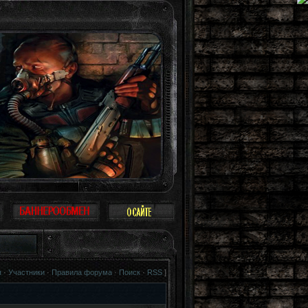
Можно не воспринимать Зону всерьез, многие так и поступают: просто прогулка
я
·
Участники
·
Правила форума
·
Поиск
·
RSS
]