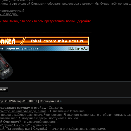
твуйте, с кем имею честь...
ьянец, а это рядовой Синицын - оборвал профессора сталкер - Мы будем тебя сопрово
же внедорожники?
ь не вредно..
оняли, Физик, это все что вам предоставили вояки - дерзайте.
да, 2012/Январь/18, 00:51 | Сообщение #
4
подождите секунду, я отойду.
- Сказал я.
быстро, не нам это надо, а вам
. - Ответил мне Итальянец.
 пошел в кабинет зампотыла Чернооконя. Я знал его давненько, с этой личностью можн
мназии знал. Я подошёл к двери, постучался, вошел.
ай Олегович?
- с ухмылкой спросил я.
? Даня? Ты что ли
? - удивился он.
мый. Ты вообще как? Служба?
- начал я его забрасывать вопросами.