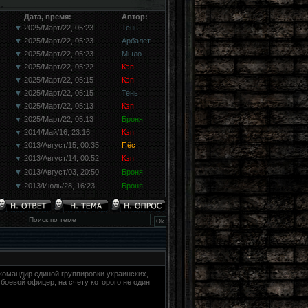
Дата, время:
Автор:
▼
2025/Март/22, 05:23
Тень
▼
2025/Март/22, 05:23
Арбалет
▼
2025/Март/22, 05:23
Мыло
▼
2025/Март/22, 05:22
Кэп
▼
2025/Март/22, 05:15
Кэп
▼
2025/Март/22, 05:15
Тень
▼
2025/Март/22, 05:13
Кэп
▼
2025/Март/22, 05:13
Броня
▼
2014/Май/16, 23:16
Кэп
▼
2013/Август/15, 00:35
Пёс
▼
2013/Август/14, 00:52
Кэп
▼
2013/Август/03, 20:50
Броня
▼
2013/Июль/28, 16:23
Броня
командир единой группировки украинских,
боевой офицер, на счету которого не один