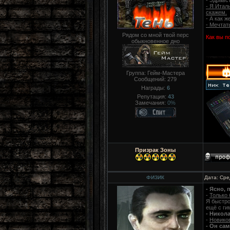
- Здравс
- Я Итал
скажем.
- А как 
- Мечтат
Рядом со мной твой перс
Как вы п
обыкновенное дно
Группа: Гейм-Мастера
Сообщений:
279
Награды:
6
Репутация:
43
Замечания:
0%
Призрак Зоны
ФИЗИК
Дата: Сре
- Ясно, 
-
Только 
Я быстро
ещё с ги
- Никол
-
Новиков
- Он са