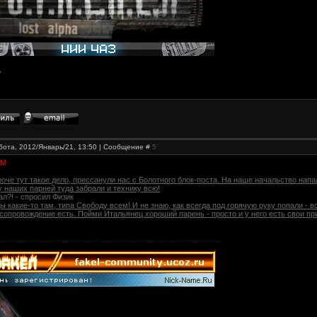
бота, 2012/Январь/21, 13:50 | Сообщение #
5
ГМ
ороче тут такое дело, прессанули нас с Болотного блок-поста. На наше начальство напа
 наших парней туда забрали и технику всю!
ал?! - спросил Физик
ды какие-то там, типа Свободу всем! И не знаю, как всегда под горячую руку попали - в
 сопровождение есть. Пойми Итальянец хороший парень - просто и у него есть свои пр