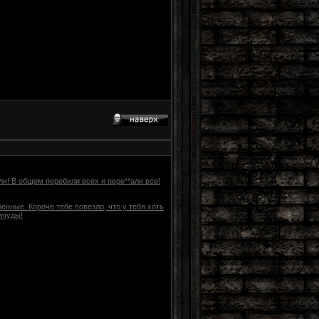
ли! В общем перебили всех и пере**али все!
оенные. Короче тебе повезло, что у тебя хоть
ичуды!