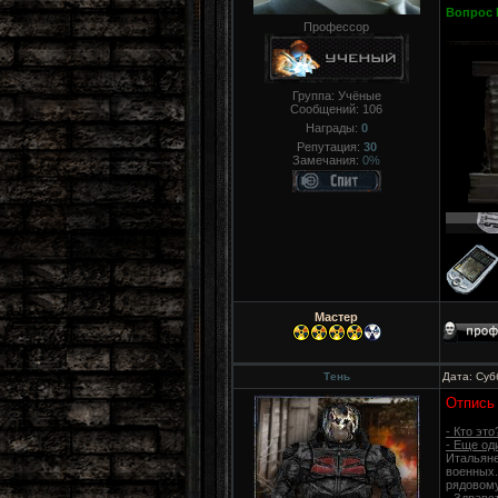
Вопрос 
Профессор
Группа: Учёные
Сообщений:
106
Награды:
0
Репутация:
30
Замечания:
0%
Мастер
Тень
Дата: Суб
Отпись
- Кто эт
- Еще од
Итальяне
военных.
рядовому