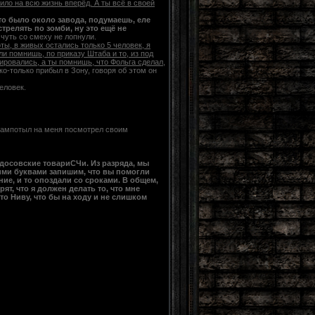
ило на всю жизнь вперёд. А ты всё в своей
то было около завода, подумаешь, еле
трелять по зомби, ну это ещё не
 чуть со смеху не лопнули.
ты, в живых остались только 5 человек, я
ли помнишь, по приказу Штаба и то, из под
ировались, а ты помнишь, что Фольга сделал,
ко-только прибыл в Зону, говоря об этом он
человек.
Зампотыл на меня посмотрел своим
индосовские товариСЧи. Из разряда, мы
лкими буквами запишим, что вы помогли
ие, и то опоздали со сроками. В общем,
ят, что я должен делать то, что мне
 то Ниву, что бы на ходу и не слишком