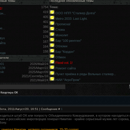
емые темы
Последние обновлённые темы
1754
Тема:
1!
419
ООО НПП "Сталкер Долга"
н...
405
Metro 2033: Last Light.
401
Прописка!
386
е...
Слова
334
Монолит
176
вух
Бар "100 рентген"
167
айта
Обломи
164
158
Бар "Кордон"
рода
Обмен
ватели
Flood vol. 1!
e01
2026/Май/24
9139
2025/Март/22
Ремонт сайта
h4r
2025/Март/09
Пункт приёма в ряды Вольных сталкер...
2021/Сентябрь/16
НИИ "АгроПром"
2021/Май/24
 Квартира ОК
бота, 2011/Август/20, 16:51 | Сообщение #
1
ходиться штаб ОК или попросту Объединенного Командования, в котором находиться 
ких и российских миротворцев генерал Никитин - крайне серьезный мужик лет сорока, 
Зону.
: генерал Никитин, четверо охранников, 15-20 солдат