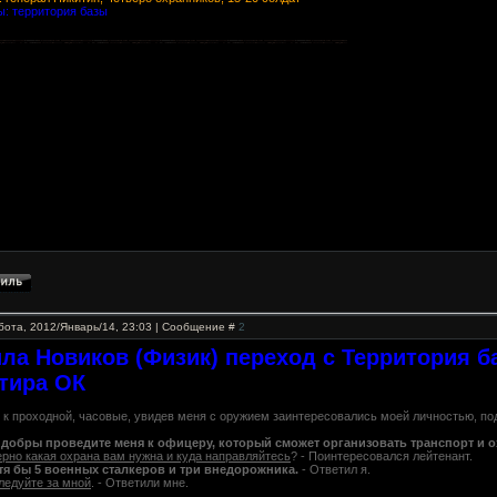
: территория базы
бота, 2012/Январь/14, 23:03 | Сообщение #
2
ла Новиков (Физик) переход с Территория ба
тира ОК
к проходной, часовые, увидев меня с оружием заинтересовались моей личностью, под
добры проведите меня к офицеру, который сможет организовать транспорт и о
рно какая охрана вам нужна и куда направляйтесь
? - Поинтересовался лейтенант.
тя бы 5 военных сталкеров и три внедорожника.
- Ответил я.
ледуйте за мной
. - Ответили мне.