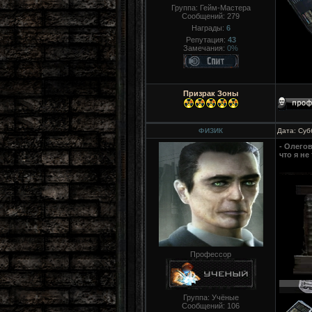
Группа: Гейм-Мастера
Сообщений:
279
Награды:
6
Репутация:
43
Замечания:
0%
Призрак Зоны
ФИЗИК
Дата: Суб
- Олего
что я не
Профессор
Группа: Учёные
Сообщений:
106