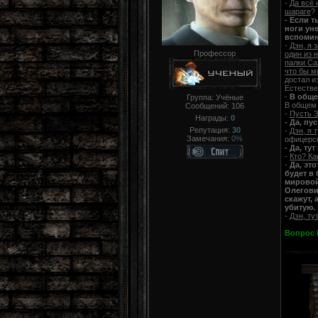
-
Да всё 
шараге
?
- Если 
ноги уне
вспомина
-
Дэн, я 
Профессор
один из 
палки Са
что бы м
достал и
Естестве
-
В обще
Группа: Учёные
В общем 
Сообщений:
106
-
Пусть 
Награды:
0
- Да, пу
Репутация:
30
-
Дэн, я 
Замечания:
0%
офицерс
- Да, ту
-
Кто? Ка
-
Да, эт
будет в 
мировой
Олегович
скажут, 
убитую.
-
Дэн, ту
Вопрос 