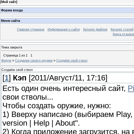
[
Мой сайт
]
Форма входа
Меню сайта
Главная страница
Информация о сайте
Каталог файлов
Каталог статей
Книга отзыво
Тема закрыта
Страница
1
из
1
1
Форум
»
Cоздание своего оружия
»
Создаём свой ствол
Создаём свой ствол
[
1
]
Кэп
[2011/Август/11, 17:16]
Есть один очень интересный сайт,
P
свои стволы...
Чтобы создать оружие, нужно:
1) Вверху написано (выбираем Play, л
version | Help | About".
2) Когда приложение загрузится, на