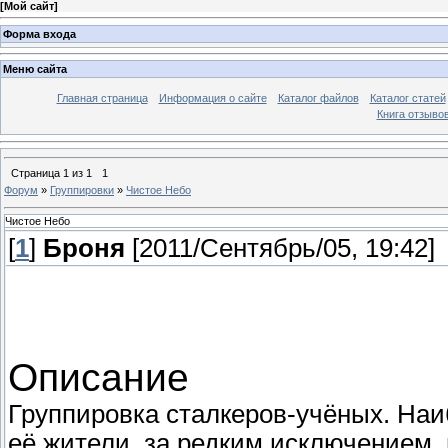
[
Мой сайт
]
Форма входа
Меню сайта
Главная страница
Информация о сайте
Каталог файлов
Каталог статей
Книга отзыво
Страница
1
из
1
1
Форум
»
Группировки
»
Чистое Небо
Чистое Небо
[
1
]
Броня
[2011/Сентябрь/05, 19:42]
Описание
Группировка сталкеров-учёных. На
её жители, за редким исключением, 