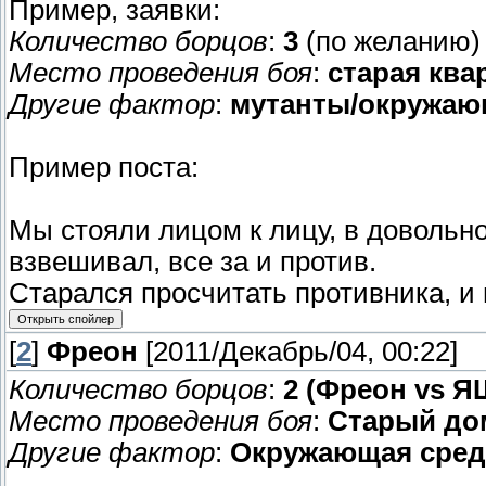
Пример, заявки:
Количество борцов
:
3
(по желанию)
Место проведения боя
:
старая ква
Другие фактор
:
мутанты/окружаю
Пример поста:
Мы стояли лицом к лицу, в довольно
взвешивал, все за и против.
Старался просчитать противника, и 
[
2
]
Фреон
[2011/Декабрь/04, 00:22]
Количество борцов
:
2 (Фреон vs 
Место проведения боя
:
Старый дом
Другие фактор
:
Окружающая сред