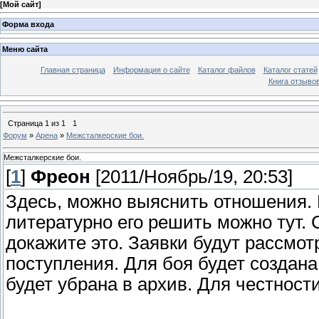
[
Мой сайт
]
Форма входа
Меню сайта
Главная страница
Информация о сайте
Каталог файлов
Каталог статей
Книга отзыво
Страница
1
из
1
1
Форум
»
Арена
»
Межсталкерские бои.
Межсталкерские бои.
[
1
]
Фреон
[2011/Ноябрь/19, 20:53]
Здесь, можно выяснить отношения. Е
литературно его решить можно тут. 
докажите это. Заявки будут рассмо
поступления. Для боя будет создана
будет убрана в архив. Для честност