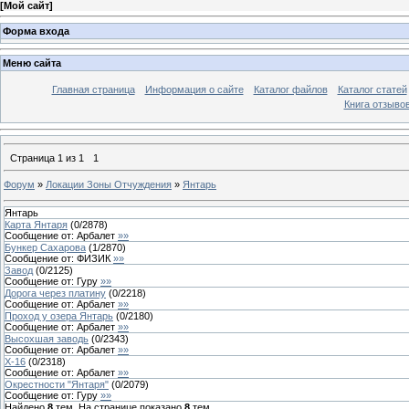
[
Мой сайт
]
Форма входа
Меню сайта
Главная страница
Информация о сайте
Каталог файлов
Каталог статей
Книга отзыво
Страница
1
из
1
1
Форум
»
Локации Зоны Отчуждения
»
Янтарь
Янтарь
Карта Янтаря
(
0
/
2878
)
Сообщение от:
Арбалет
»»
Бункер Сахарова
(
1
/
2870
)
Сообщение от:
ФИЗИК
»»
Завод
(
0
/
2125
)
Сообщение от:
Гуру
»»
Дорога через платину
(
0
/
2218
)
Сообщение от:
Арбалет
»»
Проход у озера Янтарь
(
0
/
2180
)
Сообщение от:
Арбалет
»»
Высохшая заводь
(
0
/
2343
)
Сообщение от:
Арбалет
»»
Х-16
(
0
/
2318
)
Сообщение от:
Арбалет
»»
Окрестности "Янтаря"
(
0
/
2079
)
Сообщение от:
Гуру
»»
Найдено
8
тем. На странице показано
8
тем.