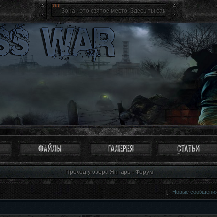
Зона - это святое место. Здесь ты сам себе хозяин, ты свобо
Проход у озера Янтарь - Форум
[ ·
Новые сообщени