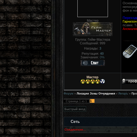
Основная
непосред
фон в не
Переход
Мастер
Гарнизон
псами. Т
Аномали
Группа: Гейм-Мастера
Сообщений:
999
Награды:
3
Репутация:
40
Замечания:
0%
Мастер
Форум
»
Локации Зоны Отчуждения
»
Янтарь
»
Про
1
Страница
1
из
1
Сеть
Соединение...