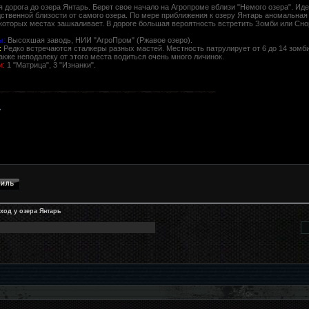
 дорога до озера Янтарь. Берет свое начало на Агропроме вблизи "Немого озера". Иде
ственной близости от самого озера. По мере приближения к озеру Янтарь аномальная 
которых местах зашкаливает. В дороге большая вероятность встретить Зомби или Сно
ы:
Высохшая заводь, НИИ "АгроПром" (Ржавое озеро).
:
Редко встречаются сталкеры разных мастей. Местность патрулирует от 6 до 14 зомби
акже неподалеку от этого места водиться очень много личинок.
и:
1 "Матрица", 3 "Изнанки".
ход у озера Янтарь