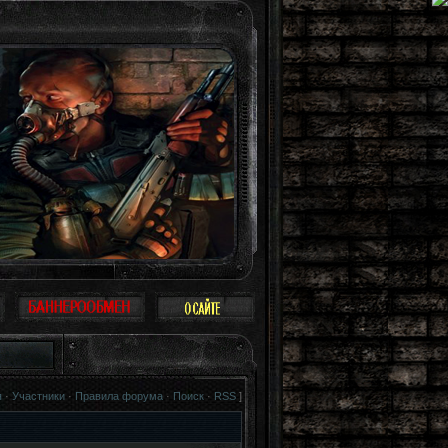
ден как птица. Можно не воспринимать Зону всерьез, многие так и поступают: 
я
·
Участники
·
Правила форума
·
Поиск
·
RSS
]