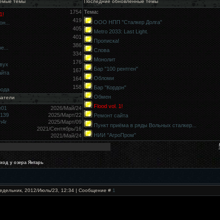
емые темы
Последние обновлённые темы
1754
Тема:
1!
419
ООО НПП "Сталкер Долга"
н...
405
Metro 2033: Last Light.
401
Прописка!
386
е...
Слова
334
Монолит
176
вух
Бар "100 рентген"
167
айта
Обломи
164
158
Бар "Кордон"
рода
Обмен
ватели
Flood vol. 1!
e01
2026/Май/24
9139
2025/Март/22
Ремонт сайта
h4r
2025/Март/09
Пункт приёма в ряды Вольных сталкер...
2021/Сентябрь/16
НИИ "АгроПром"
2021/Май/24
ход у озера Янтарь
едельник, 2012/Июль/23, 12:34 | Сообщение #
1