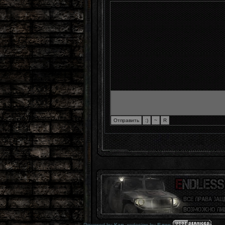
Powered by
Кэп
,
redesign by
Блек