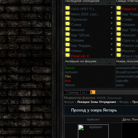
Последние сообщения
Самые отвеча
▼
ООО НПП "Ст...
Flood vol. 
▼
Metro 2033: Last...
Бар "Кордо
▼
Прописка!
Слова
▼
Слова
Обломи
▼
Монолит
Бар "100 р
▼
Бар "100 ре...
Монолит
▼
Обломи
Одно из д
▼
Бар "Кордон...
Ремонт с
▼
Обмен
Рассказ
▼
Flood vol. 1!
Игра в го
Активные на форуме
Новые пользо
Броня
aminaseooffic
Арбалет
BreadFormer
Пёс
annkenneth1a
Кэп
topkalife
Фреон
анна
1
Страница
1
из
1
Модератор форума:
,
ФИЗИК
Верховцев
Форум
»
Локации Зоны Отчуждения
»
Янтарь
»
Про
Проход у озера Янтарь
Арбалет
Дата: Пон